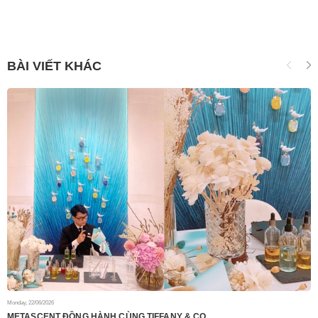
BÀI VIẾT KHÁC
Monday, 22/06/2026
Mo
METASCENT ĐỒNG HÀNH CÙNG TIFFANY & CO.
M