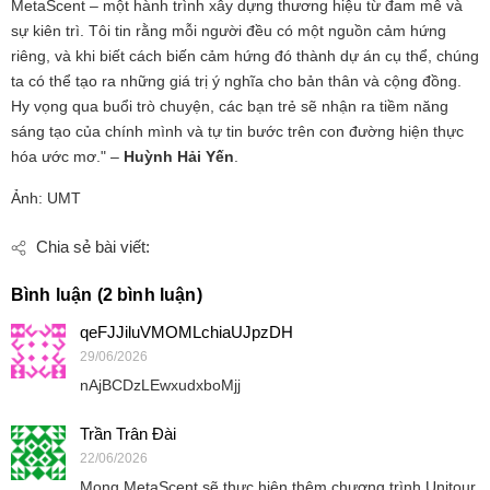
MetaScent – một hành trình xây dựng thương hiệu từ đam mê và
sự kiên trì. Tôi tin rằng mỗi người đều có một nguồn cảm hứng
riêng, và khi biết cách biến cảm hứng đó thành dự án cụ thể, chúng
ta có thể tạo ra những giá trị ý nghĩa cho bản thân và cộng đồng.
Hy vọng qua buổi trò chuyện, các bạn trẻ sẽ nhận ra tiềm năng
sáng tạo của chính mình và tự tin bước trên con đường hiện thực
hóa ước mơ." –
Huỳnh Hải Yến
.
Ảnh: UMT
Chia sẻ bài viết:
Bình luận (2 bình luận)
qeFJJiluVMOMLchiaUJpzDH
29/06/2026
nAjBCDzLEwxudxboMjj
Trần Trân Đài
22/06/2026
Mong MetaScent sẽ thực hiện thêm chương trình Unitour