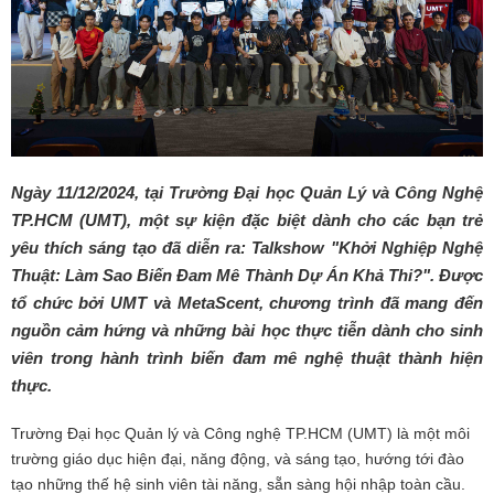
Ngày 11/12/2024, tại Trường Đại học Quản Lý và Công Nghệ
TP.HCM (UMT), một sự kiện đặc biệt dành cho các bạn trẻ
yêu thích sáng tạo đã diễn ra: Talkshow "Khởi Nghiệp Nghệ
Thuật: Làm Sao Biến Đam Mê Thành Dự Án Khả Thi?". Được
tổ chức bởi UMT và MetaScent, chương trình đã mang đến
nguồn cảm hứng và những bài học thực tiễn dành cho sinh
viên trong hành trình biến đam mê nghệ thuật thành hiện
thực.
Trường Đại học Quản lý và Công nghệ TP.HCM (UMT) là một môi
trường giáo dục hiện đại, năng động, và sáng tạo, hướng tới đào
tạo những thế hệ sinh viên tài năng, sẵn sàng hội nhập toàn cầu.