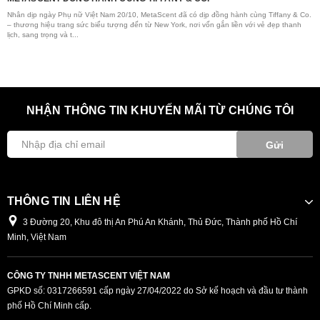
K
Nhân dịp ngày Phụ nữ Việt Nam 20/10, MetaScent đã có dịp đồng hành cùng Tiffany & Co.
– thương hiệu trang sức biểu tượng đến từ New York, nơi vốn gắn liền với vẻ đẹp thanh
Có
lịch, sang trọng và t...
xú
cơ
NHẬN THÔNG TIN KHUYẾN MÃI TỪ CHÚNG TÔI
Gửi
THÔNG TIN LIÊN HỆ
3 Đường 20, Khu đô thị An Phú An Khánh, Thủ Đức, Thành phố Hồ Chí
Minh, Việt Nam
CÔNG TY TNHH METASCENT VIỆT NAM
GPKD số: 0317266591 cấp ngày 27/04/2022 do Sở kế hoạch và đầu tư thành
phố Hồ Chí Minh cấp.