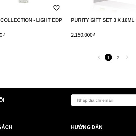
 COLLECTION - LIGHT EDP
PURITY GIFT SET 3 X 10ML
0₫
2.150.000₫
1
2
ÔI
SÁCH
HƯỚNG DẪN