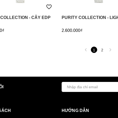
 COLLECTION - CÂY EDP
PURITY COLLECTION - LIG
0₫
2.600.000₫
1
2
ÔI
SÁCH
HƯỚNG DẪN