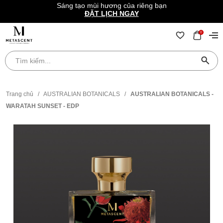
Sáng tạo mùi hương của riêng bạn
ĐẶT LỊCH NGAY
0
Trang chủ
/
AUSTRALIAN BOTANICALS
/
AUSTRALIAN BOTANICALS -
WARATAH SUNSET - EDP