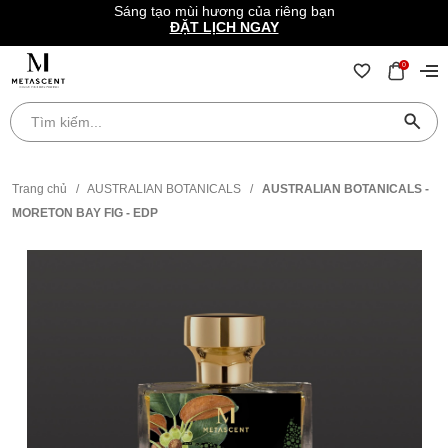
Sáng tạo mùi hương của riêng bạn
ĐẶT LỊCH NGAY
0
Trang chủ
/
AUSTRALIAN BOTANICALS
/
AUSTRALIAN BOTANICALS -
MORETON BAY FIG - EDP