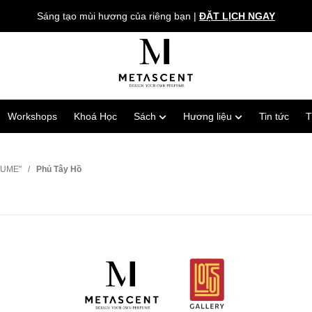
Sáng tạo mùi hương của riêng bạn
|
ĐẶT LỊCH NGAY
Workshops
Khoá Học
Sách
Hương liệu
Tin tức
T
RFUME"
/
Phủ Tây Hồ