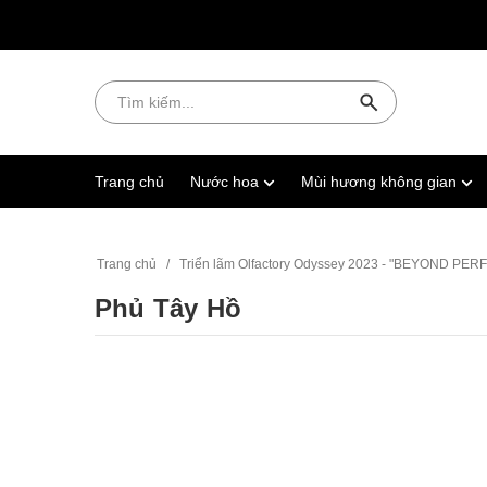
Trang chủ
Nước hoa
Mùi hương không gian
Trang chủ
/
Triển lãm Olfactory Odyssey 2023 - "BEYOND PE
Phủ Tây Hồ