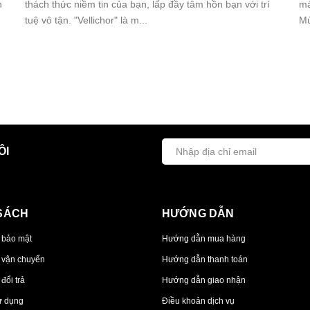
h
thách thức niềm tin của bạn, lấp đầy tâm hồn bạn với trí
mả
tuệ vô tận. "Vellichor" là m...
Mù
ÔI
SÁCH
HƯỚNG DẪN
 bảo mật
Hướng dẫn mua hàng
 vận chuyển
Hướng dẫn thanh toán
đổi trả
Hướng dẫn giao nhận
ử dụng
Điều khoản dịch vụ