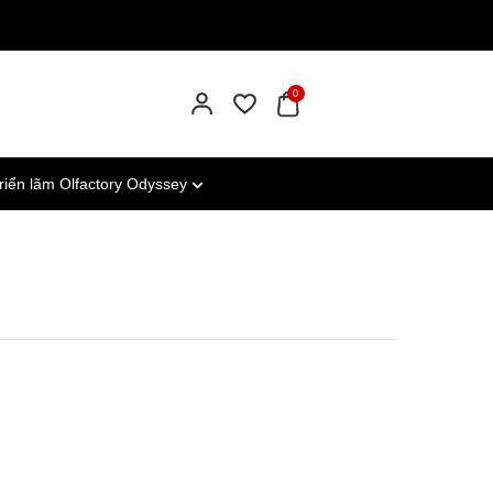
0
riển lãm Olfactory Odyssey