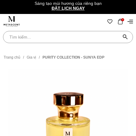
Sáng tạo mùi hương của riêng bạn
ĐẶT LỊCH NGAY
0
Trang chủ
/
Gia vị
/
PURITY COLLECTION - SUNYA EDP