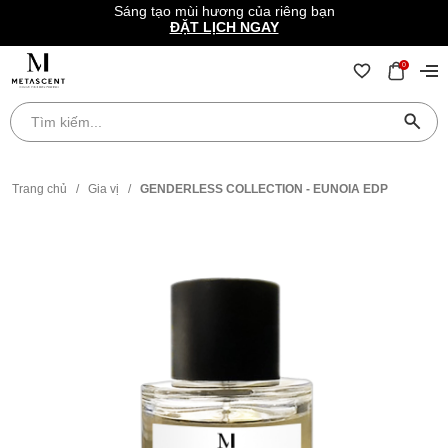
Sáng tạo mùi hương của riêng bạn
ĐẶT LỊCH NGAY
0
Trang chủ
/
Gia vị
/
GENDERLESS COLLECTION - EUNOIA EDP