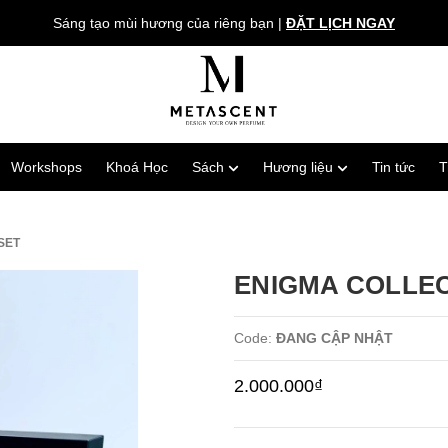
Sáng tạo mùi hương của riêng bạn
|
ĐẶT LỊCH NGAY
Workshops
Khoá Học
Sách
Hương liệu
Tin tức
T
SET
ENIGMA COLLECT
Code:
ĐANG CẬP NHẬT
2.000.000₫