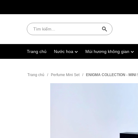
Trang chủ
Nước hoa
Mùi hương không gian
Trang chủ
/
Perfume Mini Set
/
ENIGMA COLLECTION - MINI 