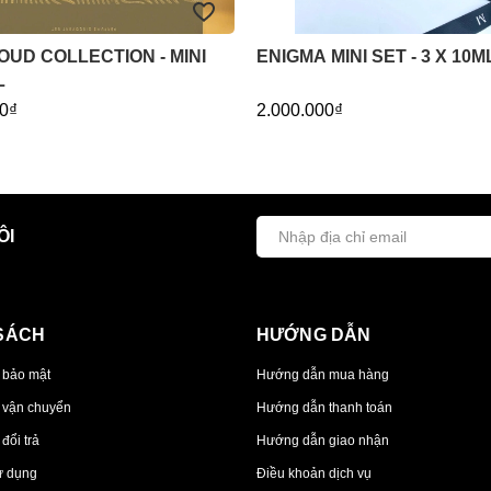
OUD COLLECTION - MINI
ENIGMA MINI SET - 3 X 10M
L
0₫
2.000.000₫
ÔI
SÁCH
HƯỚNG DẪN
 bảo mật
Hướng dẫn mua hàng
 vận chuyển
Hướng dẫn thanh toán
đổi trả
Hướng dẫn giao nhận
ử dụng
Điều khoản dịch vụ