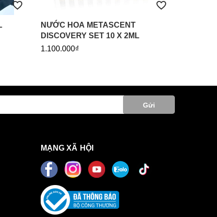
L
NƯỚC HOA METASCENT
FLEUR C
DISCOVERY SET 10 X 2ML
5X2ML
1.100.000₫
800.000₫
Gửi
MẠNG XÃ HỘI