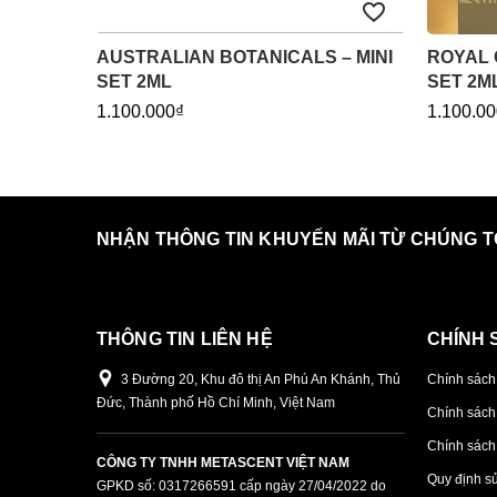
AUSTRALIAN BOTANICALS – MINI
ROYAL 
SET 2ML
SET 2M
1.100.000₫
1.100.00
NHẬN THÔNG TIN KHUYẾN MÃI TỪ CHÚNG T
THÔNG TIN LIÊN HỆ
CHÍNH 
3 Đường 20, Khu đô thị An Phú An Khánh, Thủ
Chính sách
Đức, Thành phố Hồ Chí Minh, Việt Nam
Chính sách
Chính sách 
CÔNG TY TNHH METASCENT VIỆT NAM
Quy định s
GPKD số: 0317266591 cấp ngày 27/04/2022 do