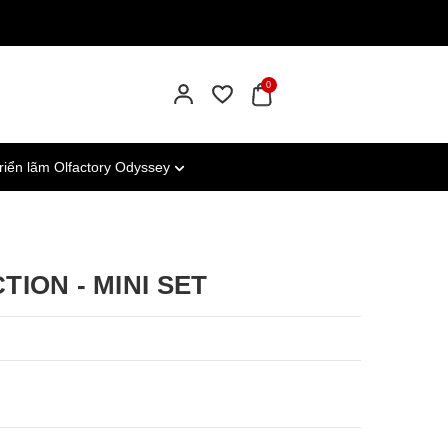
0
riển lãm Olfactory Odyssey
ION - MINI SET