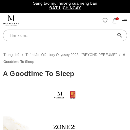
Sáng tạo mùi hương của riêng bạn
ĐẶT LỊCH NGAY
0
Trang chủ
/
Triển lãm Olfactory Odyssey 2023 - "BEYOND PERFUME"
/
A
Goodtime To Sleep
A Goodtime To Sleep