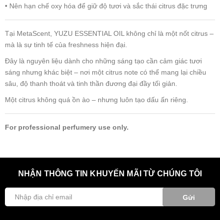
• Nên hạn chế oxy hóa để giữ độ tươi và sắc thái citrus đặc trưng
Tại MetaScent, YUZU ESSENTIAL OIL không chỉ là một nốt citrus –
mà là sự tinh tế của freshness hiện đại.
Đây là nguyên liệu dành cho những sáng tạo cần cảm giác tươi
sáng nhưng khác biệt – nơi một citrus note có thể mang lại chiều
sâu, độ thanh thoát và tinh thần đương đại đầy tối giản.
Một citrus không quá ồn ào – nhưng luôn tạo dấu ấn riêng.
For professional perfumery use only.
NHẬN THÔNG TIN KHUYẾN MÃI TỪ CHÚNG TÔI
Gửi