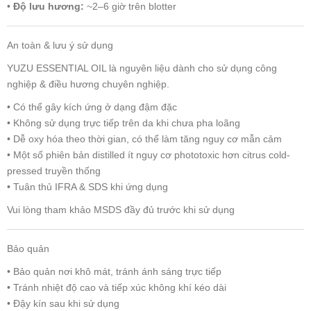
•
Độ lưu hương:
~2–6 giờ trên blotter
An toàn & lưu ý sử dụng
YUZU ESSENTIAL OIL là nguyên liệu dành cho sử dụng công
nghiệp & điều hương chuyên nghiệp.
• Có thể gây kích ứng ở dạng đậm đặc
• Không sử dụng trực tiếp trên da khi chưa pha loãng
• Dễ oxy hóa theo thời gian, có thể làm tăng nguy cơ mẫn cảm
• Một số phiên bản distilled ít nguy cơ phototoxic hơn citrus cold-
pressed truyền thống
• Tuân thủ IFRA & SDS khi ứng dụng
Vui lòng tham khảo MSDS đầy đủ trước khi sử dụng
Bảo quản
• Bảo quản nơi khô mát, tránh ánh sáng trực tiếp
• Tránh nhiệt độ cao và tiếp xúc không khí kéo dài
• Đậy kín sau khi sử dụng