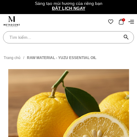
Sáng tạo mùi hương của riêng bạn
ĐẶT LỊCH NGAY
0
Trang chủ
/
RAW MATERIAL - YUZU ESSENTIAL OIL