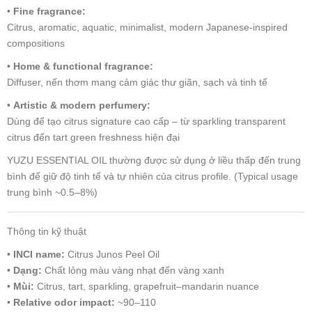
•
Fine fragrance:
Citrus, aromatic, aquatic, minimalist, modern Japanese-inspired
compositions
•
Home & functional fragrance:
Diffuser, nến thơm mang cảm giác thư giãn, sạch và tinh tế
•
Artistic & modern perfumery:
Dùng để tạo citrus signature cao cấp – từ sparkling transparent
citrus đến tart green freshness hiện đại
YUZU ESSENTIAL OIL thường được sử dụng ở liều thấp đến trung
bình để giữ độ tinh tế và tự nhiên của citrus profile. (Typical usage
trung bình ~0.5–8%)
Thông tin kỹ thuật
•
INCI name:
Citrus Junos Peel Oil
•
Dạng:
Chất lỏng màu vàng nhạt đến vàng xanh
•
Mùi:
Citrus, tart, sparkling, grapefruit–mandarin nuance
•
Relative odor impact:
~90–110