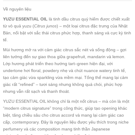
Về nguyên liệu
YUZU ESSENTIAL OIL
là tinh dầu citrus quý hiếm được chiết xuất
từ vỏ quả yuzu (
Citrus junos
) – một loại citrus đặc trưng của Nhật
Bản, nổi bật với sắc thái citrus phức hợp, thanh sáng và cực kỳ tinh
tế.
Mùi hương mở ra với cảm giác citrus sắc nét và sống động – gợi
liên tưởng đến sự giao thoa giữa grapefruit, mandarin và lemon.
Lớp hương phát triển theo hướng tart–green hiện đại, với
undertone hơi floral, powdery nhẹ và chút nuance watery tinh tế,
tạo cảm giác vừa sparkling vừa mềm mại. Tổng thể mang lại cảm
giác rất “refined” – tươi sáng nhưng không quá chói, phức hợp
nhưng vẫn rất sạch và thanh thoát.
YUZU ESSENTIAL OIL không chỉ là một nốt citrus – mà còn là một
“modern citrus signature” trong công thức, giúp tạo opening khác
biệt, tăng chiều sâu cho citrus accord và mang lại cảm giác cao
cấp, contemporary. Đây là nguyên liệu được yêu thích trong niche
perfumery và các composition mang tinh thần Japanese