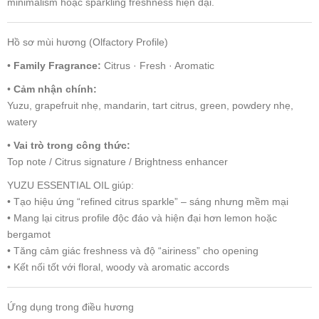
minimalism hoặc sparkling freshness hiện đại.
Hồ sơ mùi hương (Olfactory Profile)
•
Family Fragrance:
Citrus · Fresh · Aromatic
•
Cảm nhận chính:
Yuzu, grapefruit nhẹ, mandarin, tart citrus, green, powdery nhẹ,
watery
•
Vai trò trong công thức:
Top note / Citrus signature / Brightness enhancer
YUZU ESSENTIAL OIL giúp:
• Tạo hiệu ứng “refined citrus sparkle” – sáng nhưng mềm mại
• Mang lại citrus profile độc đáo và hiện đại hơn lemon hoặc
bergamot
• Tăng cảm giác freshness và độ “airiness” cho opening
• Kết nối tốt với floral, woody và aromatic accords
Ứng dụng trong điều hương