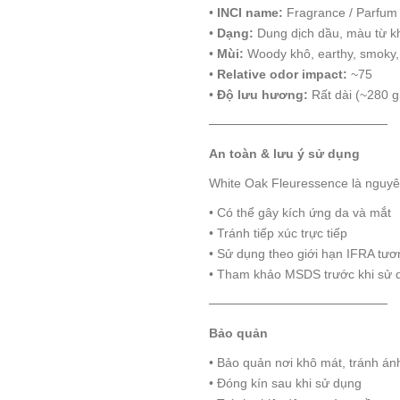
•
INCI name:
Fragrance / Parfum 
•
Dạng:
Dung dịch dầu, màu từ kh
•
Mùi:
Woody khô, earthy, smoky, 
•
Relative odor impact:
~75
•
Độ lưu hương:
Rất dài (~280 gi
────────────────────
An toàn & lưu ý sử dụng
White Oak Fleuressence là nguyê
• Có thể gây kích ứng da và mắt
• Tránh tiếp xúc trực tiếp
• Sử dụng theo giới hạn IFRA tư
• Tham khảo MSDS trước khi sử 
────────────────────
Bảo quản
• Bảo quản nơi khô mát, tránh ánh
• Đóng kín sau khi sử dụng