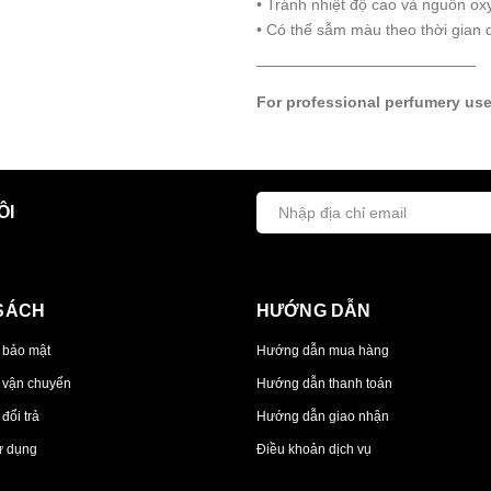
• Tránh nhiệt độ cao và nguồn o
• Có thể sẫm màu theo thời gian 
────────────────────
For professional perfumery use
ÔI
SÁCH
HƯỚNG DẪN
 bảo mật
Hướng dẫn mua hàng
 vận chuyển
Hướng dẫn thanh toán
đổi trả
Hướng dẫn giao nhận
ử dụng
Điều khoản dịch vụ