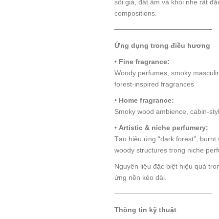
sồi già, đất ẩm và khói nhẹ rất đ
compositions.
────────────────────
Ứng dụng trong điều hương
•
Fine fragrance:
Woody perfumes, smoky masculine 
forest-inspired fragrances
•
Home fragrance:
Smoky wood ambience, cabin-style
•
Artistic & niche perfumery:
Tạo hiệu ứng “dark forest”, burnt
woody structures trong niche per
Nguyên liệu đặc biệt hiệu quả tro
ứng nền kéo dài.
────────────────────
Thông tin kỹ thuật