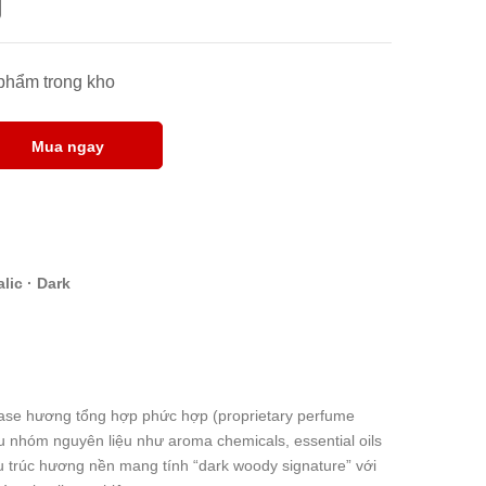
 phẩm trong kho
Mua ngay
lic · Dark
ase hương tổng hợp phức hợp (proprietary perfume
 nhóm nguyên liệu như aroma chemicals, essential oils
ấu trúc hương nền mang tính “dark woody signature” với