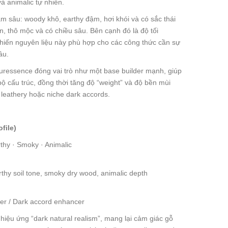
và animalic tự nhiên.
 sâu: woody khô, earthy đậm, hơi khói và có sắc thái
n, thô mộc và có chiều sâu. Bên cạnh đó là độ tối
 khiến nguyên liệu này phù hợp cho các công thức cần sự
âu.
uressence đóng vai trò như một base builder mạnh, giúp
bộ cấu trúc, đồng thời tăng độ “weight” và độ bền mùi
leathery hoặc niche dark accords.
file)
hy · Smoky · Animalic
hy soil tone, smoky dry wood, animalic depth
der / Dark accord enhancer
hiệu ứng “dark natural realism”, mang lại cảm giác gỗ