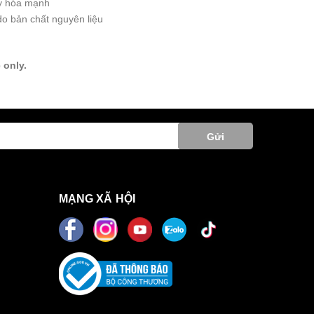
xy hóa mạnh
do bản chất nguyên liệu
 only.
Gửi
MẠNG XÃ HỘI