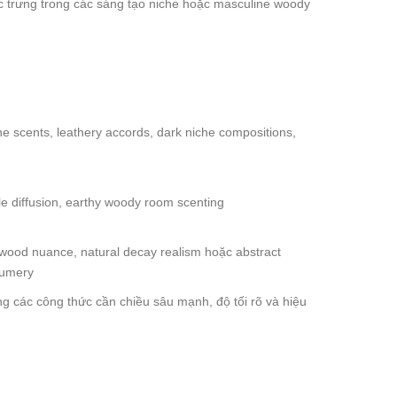
ặc trưng trong các sáng tạo niche hoặc masculine woody
scents, leathery accords, dark niche compositions,
 diffusion, earthy woody room scenting
 wood nuance, natural decay realism hoặc abstract
fumery
ng các công thức cần chiều sâu mạnh, độ tối rõ và hiệu