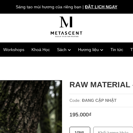
Sáng tạo mùi hương của riêng bạn
|
ĐẶT LỊCH NGAY
Workshops
Khoá Học
Sách
Hương liệu
Tin tức
T
RAW MATERIAL 
Code:
ĐANG CẬP NHẬT
195.000₫
10ML
Khối lượng khác