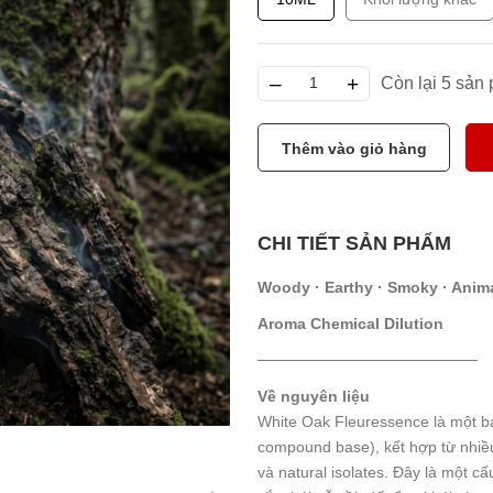
–
+
Còn lại 5 sản
Thêm vào giỏ hàng
CHI TIẾT SẢN PHẨM
Woody · Earthy · Smoky · Anima
Aroma Chemical Dilution
────────────────────
Về nguyên liệu
White Oak Fleuressence là một b
compound base), kết hợp từ nhiều
và natural isolates. Đây là một c