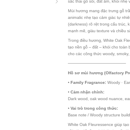
sắc thái gỗ sồi, đất ẩm, khói nhẹ 
Mùi hương mang đặc trưng gỗ trầm
animalic nhẹ tạo cảm giác tự nhiê
(darkness) rõ rệt trong cấu trúc,
mạnh mẽ, giàu texture và chiều s
Trong điều hương, White Oak Fle
tạo nền gỗ – đất – khói cho toàn 
cho các công thức woody, smoky, 
────────────────────
Hồ sơ mùi hương (Olfactory Pro
•
Family Fragrance:
Woody · Eart
•
Cảm nhận chính:
Dark wood, oak wood nuance, eart
•
Vai trò trong công thức:
Base note / Woody structure buil
White Oak Fleuressence giúp tạo 