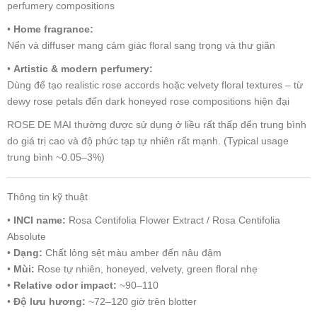
perfumery compositions
•
Home fragrance:
Nến và diffuser mang cảm giác floral sang trọng và thư giãn
•
Artistic & modern perfumery:
Dùng để tạo realistic rose accords hoặc velvety floral textures – từ
dewy rose petals đến dark honeyed rose compositions hiện đại
ROSE DE MAI thường được sử dụng ở liều rất thấp đến trung bình
do giá trị cao và độ phức tạp tự nhiên rất mạnh. (Typical usage
trung bình ~0.05–3%)
Thông tin kỹ thuật
•
INCI name:
Rosa Centifolia Flower Extract / Rosa Centifolia
Absolute
•
Dạng:
Chất lỏng sệt màu amber đến nâu đậm
•
Mùi:
Rose tự nhiên, honeyed, velvety, green floral nhẹ
•
Relative odor impact:
~90–110
•
Độ lưu hương:
~72–120 giờ trên blotter