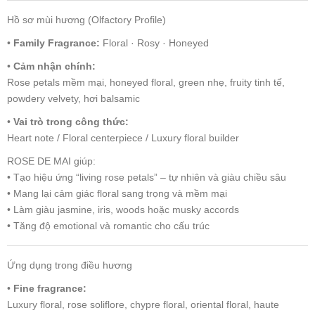
Hồ sơ mùi hương (Olfactory Profile)
•
Family Fragrance:
Floral · Rosy · Honeyed
•
Cảm nhận chính:
Rose petals mềm mại, honeyed floral, green nhẹ, fruity tinh tế,
powdery velvety, hơi balsamic
•
Vai trò trong công thức:
Heart note / Floral centerpiece / Luxury floral builder
ROSE DE MAI giúp:
• Tạo hiệu ứng “living rose petals” – tự nhiên và giàu chiều sâu
• Mang lại cảm giác floral sang trọng và mềm mại
• Làm giàu jasmine, iris, woods hoặc musky accords
• Tăng độ emotional và romantic cho cấu trúc
Ứng dụng trong điều hương
•
Fine fragrance:
Luxury floral, rose soliflore, chypre floral, oriental floral, haute