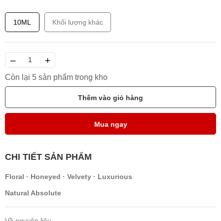
10ML
Khối lượng khác
–
+
Còn lại 5 sản phẩm trong kho
Thêm vào giỏ hàng
Mua ngay
CHI TIẾT SẢN PHẨM
Floral · Honeyed · Velvety · Luxurious
Natural Absolute
Về nguyên liệu