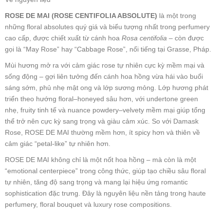
ROSE DE MAI (ROSE CENTIFOLIA ABSOLUTE)
là một trong
những floral absolutes quý giá và biểu tượng nhất trong perfumery
cao cấp, được chiết xuất từ cánh hoa
Rosa centifolia
– còn được
gọi là “May Rose” hay “Cabbage Rose”, nổi tiếng tại Grasse, Pháp.
Mùi hương mở ra với cảm giác rose tự nhiên cực kỳ mềm mại và
sống động – gợi liên tưởng đến cánh hoa hồng vừa hái vào buổi
sáng sớm, phủ nhẹ mật ong và lớp sương mỏng. Lớp hương phát
triển theo hướng floral–honeyed sâu hơn, với undertone green
nhẹ, fruity tinh tế và nuance powdery–velvety mềm mại giúp tổng
thể trở nên cực kỳ sang trọng và giàu cảm xúc. So với Damask
Rose, ROSE DE MAI thường mềm hơn, ít spicy hơn và thiên về
cảm giác “petal-like” tự nhiên hơn.
ROSE DE MAI không chỉ là một nốt hoa hồng – mà còn là một
“emotional centerpiece” trong công thức, giúp tạo chiều sâu floral
tự nhiên, tăng độ sang trọng và mang lại hiệu ứng romantic
sophistication đặc trưng. Đây là nguyên liệu nền tảng trong haute
perfumery, floral bouquet và luxury rose compositions.