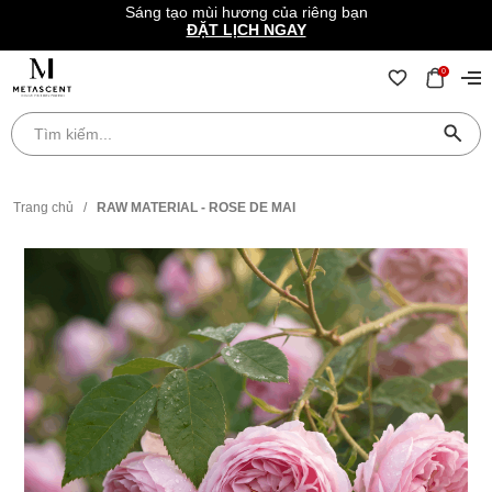
Sáng tạo mùi hương của riêng bạn
ĐẶT LỊCH NGAY
0
Trang chủ
/
RAW MATERIAL - ROSE DE MAI