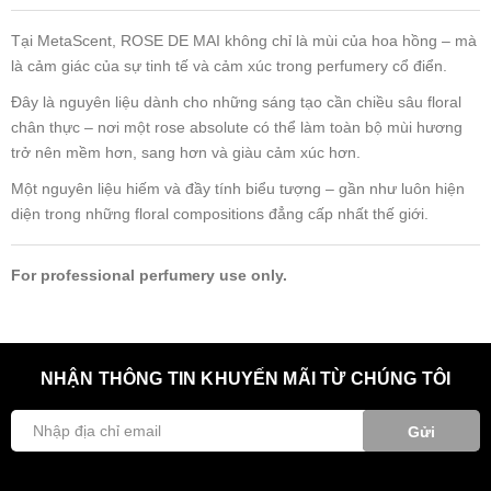
Tại MetaScent, ROSE DE MAI không chỉ là mùi của hoa hồng – mà
là cảm giác của sự tinh tế và cảm xúc trong perfumery cổ điển.
Đây là nguyên liệu dành cho những sáng tạo cần chiều sâu floral
chân thực – nơi một rose absolute có thể làm toàn bộ mùi hương
trở nên mềm hơn, sang hơn và giàu cảm xúc hơn.
Một nguyên liệu hiếm và đầy tính biểu tượng – gần như luôn hiện
diện trong những floral compositions đẳng cấp nhất thế giới.
For professional perfumery use only.
NHẬN THÔNG TIN KHUYẾN MÃI TỪ CHÚNG TÔI
Gửi