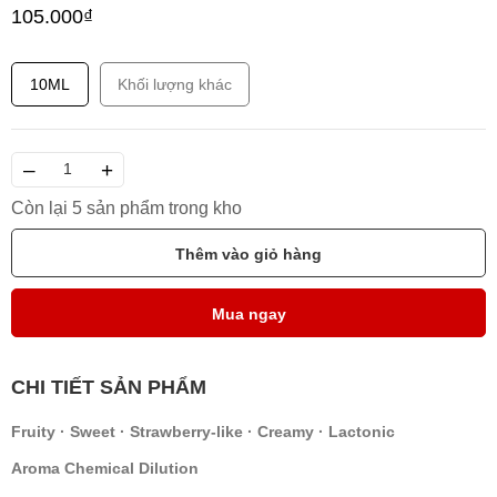
105.000₫
10ML
Khối lượng khác
–
+
Còn lại 5 sản phẩm trong kho
Thêm vào giỏ hàng
Mua ngay
CHI TIẾT SẢN PHẨM
Fruity · Sweet · Strawberry-like · Creamy · Lactonic
Aroma Chemical Dilution