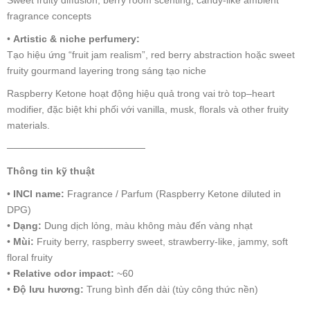
fragrance concepts
•
Artistic & niche perfumery:
Tạo hiệu ứng “fruit jam realism”, red berry abstraction hoặc sweet
fruity gourmand layering trong sáng tạo niche
Raspberry Ketone hoạt động hiệu quả trong vai trò top–heart
modifier, đặc biệt khi phối với vanilla, musk, florals và other fruity
materials.
────────────────────
Thông tin kỹ thuật
•
INCI name:
Fragrance / Parfum (Raspberry Ketone diluted in
DPG)
•
Dạng:
Dung dịch lỏng, màu không màu đến vàng nhạt
•
Mùi:
Fruity berry, raspberry sweet, strawberry-like, jammy, soft
floral fruity
•
Relative odor impact:
~60
•
Độ lưu hương:
Trung bình đến dài (tùy công thức nền)