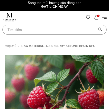
Sáng tạo mùi hương của riêng bạn
ĐẶT LỊCH NGAY
0
Trang chủ
/
RAW MATERIAL - RASPBERRY KETONE 10% IN DPG