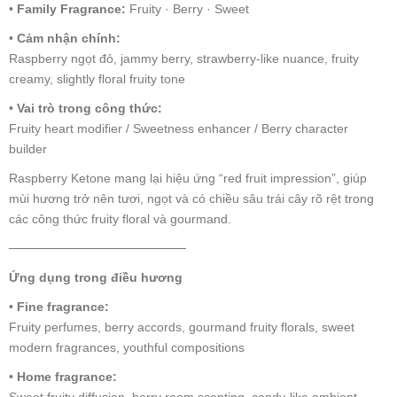
•
Family Fragrance:
Fruity · Berry · Sweet
•
Cảm nhận chính:
Raspberry ngọt đỏ, jammy berry, strawberry-like nuance, fruity
creamy, slightly floral fruity tone
•
Vai trò trong công thức:
Fruity heart modifier / Sweetness enhancer / Berry character
builder
Raspberry Ketone mang lại hiệu ứng “red fruit impression”, giúp
mùi hương trở nên tươi, ngọt và có chiều sâu trái cây rõ rệt trong
các công thức fruity floral và gourmand.
────────────────────
Ứng dụng trong điều hương
•
Fine fragrance:
Fruity perfumes, berry accords, gourmand fruity florals, sweet
modern fragrances, youthful compositions
•
Home fragrance:
Sweet fruity diffusion, berry room scenting, candy-like ambient