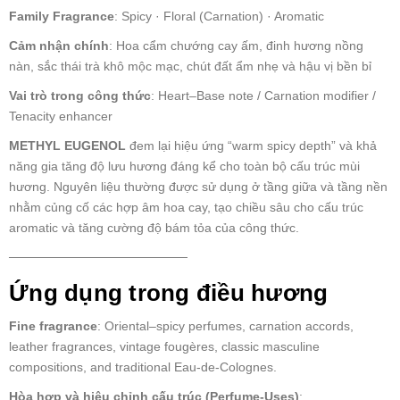
Family Fragrance
: Spicy · Floral (Carnation) · Aromatic
Cảm nhận chính
: Hoa cẩm chướng cay ấm, đinh hương nồng
nàn, sắc thái trà khô mộc mạc, chút đất ẩm nhẹ và hậu vị bền bỉ
Vai trò trong công thức
: Heart–Base note / Carnation modifier /
Tenacity enhancer
METHYL EUGENOL
đem lại hiệu ứng “warm spicy depth” và khả
năng gia tăng độ lưu hương đáng kể cho toàn bộ cấu trúc mùi
hương. Nguyên liệu thường được sử dụng ở tầng giữa và tầng nền
nhằm củng cố các hợp âm hoa cay, tạo chiều sâu cho cấu trúc
aromatic và tăng cường độ bám tỏa của công thức.
────────────────────
Ứng dụng trong điều hương
Fine fragrance
: Oriental–spicy perfumes, carnation accords,
leather fragrances, vintage fougères, classic masculine
compositions, and traditional Eau-de-Colognes.
Hòa hợp và hiệu chỉnh cấu trúc (Perfume-Uses)
: