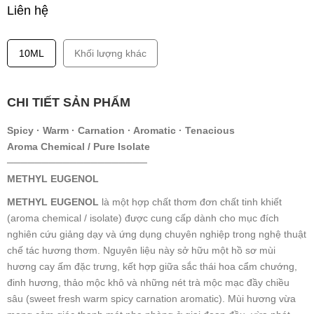
Liên hệ
10ML
Khối lượng khác
CHI TIẾT SẢN PHẨM
Spicy · Warm · Carnation · Aromatic · Tenacious
Aroma Chemical / Pure Isolate
────────────────────
METHYL EUGENOL
METHYL EUGENOL
là một hợp chất thơm đơn chất tinh khiết
(aroma chemical / isolate) được cung cấp dành cho mục đích
nghiên cứu giảng dạy và ứng dụng chuyên nghiệp trong nghệ thuật
chế tác hương thơm. Nguyên liệu này sở hữu một hồ sơ mùi
hương cay ấm đặc trưng, kết hợp giữa sắc thái hoa cẩm chướng,
đinh hương, thảo mộc khô và những nét trà mộc mạc đầy chiều
sâu (sweet fresh warm spicy carnation aromatic). Mùi hương vừa