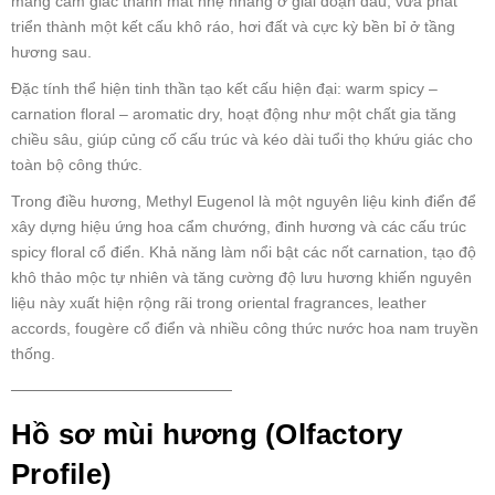
mang cảm giác thanh mát nhẹ nhàng ở giai đoạn đầu, vừa phát
triển thành một kết cấu khô ráo, hơi đất và cực kỳ bền bỉ ở tầng
hương sau.
Đặc tính thể hiện tinh thần tạo kết cấu hiện đại: warm spicy –
carnation floral – aromatic dry, hoạt động như một chất gia tăng
chiều sâu, giúp củng cố cấu trúc và kéo dài tuổi thọ khứu giác cho
toàn bộ công thức.
Trong điều hương, Methyl Eugenol là một nguyên liệu kinh điển để
xây dựng hiệu ứng hoa cẩm chướng, đinh hương và các cấu trúc
spicy floral cổ điển. Khả năng làm nổi bật các nốt carnation, tạo độ
khô thảo mộc tự nhiên và tăng cường độ lưu hương khiến nguyên
liệu này xuất hiện rộng rãi trong oriental fragrances, leather
accords, fougère cổ điển và nhiều công thức nước hoa nam truyền
thống.
────────────────────
Hồ sơ mùi hương (Olfactory
Profile)