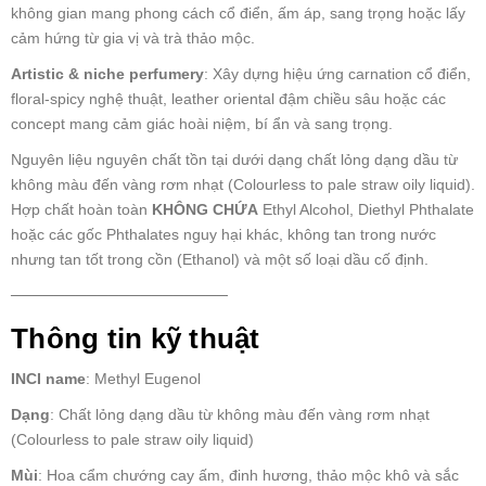
không gian mang phong cách cổ điển, ấm áp, sang trọng hoặc lấy
cảm hứng từ gia vị và trà thảo mộc.
Artistic & niche perfumery
: Xây dựng hiệu ứng carnation cổ điển,
floral-spicy nghệ thuật, leather oriental đậm chiều sâu hoặc các
concept mang cảm giác hoài niệm, bí ẩn và sang trọng.
Nguyên liệu nguyên chất tồn tại dưới dạng chất lỏng dạng dầu từ
không màu đến vàng rơm nhạt (Colourless to pale straw oily liquid).
Hợp chất hoàn toàn
KHÔNG CHỨA
Ethyl Alcohol, Diethyl Phthalate
hoặc các gốc Phthalates nguy hại khác, không tan trong nước
nhưng tan tốt trong cồn (Ethanol) và một số loại dầu cố định.
────────────────────
Thông tin kỹ thuật
INCI name
: Methyl Eugenol
Dạng
: Chất lỏng dạng dầu từ không màu đến vàng rơm nhạt
(Colourless to pale straw oily liquid)
Mùi
: Hoa cẩm chướng cay ấm, đinh hương, thảo mộc khô và sắc