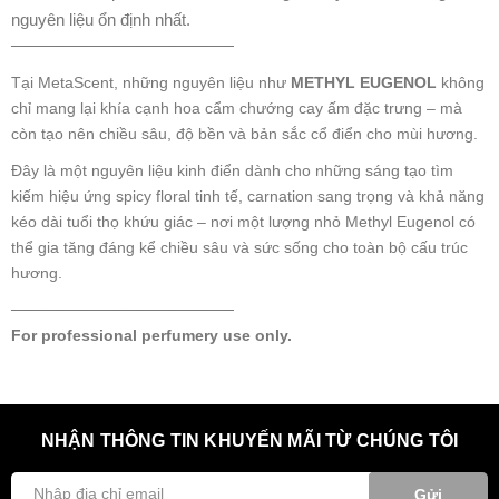
nguyên liệu ổn định nhất.
────────────────────
Tại MetaScent, những nguyên liệu như
METHYL EUGENOL
không
chỉ mang lại khía cạnh hoa cẩm chướng cay ấm đặc trưng – mà
còn tạo nên chiều sâu, độ bền và bản sắc cổ điển cho mùi hương.
Đây là một nguyên liệu kinh điển dành cho những sáng tạo tìm
kiếm hiệu ứng spicy floral tinh tế, carnation sang trọng và khả năng
kéo dài tuổi thọ khứu giác – nơi một lượng nhỏ Methyl Eugenol có
thể gia tăng đáng kể chiều sâu và sức sống cho toàn bộ cấu trúc
hương.
────────────────────
For professional perfumery use only.
NHẬN THÔNG TIN KHUYẾN MÃI TỪ CHÚNG TÔI
Gửi