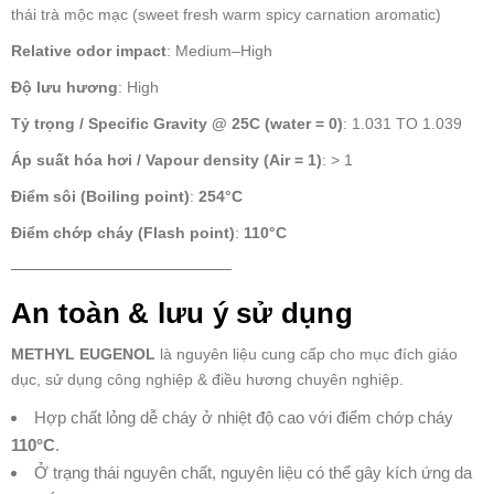
thái trà mộc mạc (sweet fresh warm spicy carnation aromatic)
Relative odor impact
: Medium–High
Độ lưu hương
: High
Tỷ trọng / Specific Gravity @ 25C (water = 0)
: 1.031 TO 1.039
Áp suất hóa hơi / Vapour density (Air = 1)
: > 1
Điểm sôi (Boiling point)
:
254°C
Điểm chớp cháy (Flash point)
:
110°C
────────────────────
An toàn & lưu ý sử dụng
METHYL EUGENOL
là nguyên liệu cung cấp cho mục đích giáo
dục, sử dụng công nghiệp & điều hương chuyên nghiệp.
Hợp chất lỏng dễ cháy ở nhiệt độ cao với điểm chớp cháy
110°C
.
Ở trạng thái nguyên chất, nguyên liệu có thể gây kích ứng da