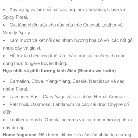
Xây dựng và làm nổi bật các hợp âm Carnation, Clove và
Spicy Floral.
Gia tăng chiều sâu cho các cấu trúc Oriental, Leather và
Woody-Spicy.
Làm mượt và kết nối các nhóm hương hoa cỏ với các nốt gỗ,
nhựa cây và gia vị.
Hỗ trợ tạo hiệu ứng khô ráo, thảo mộc và cổ điển cho các
công thức fougère truyền thống.
Hợp nhất và phối hương kinh điển (Blends-well-with)
:
Carnation, Clove, Ylang-Ylang, Cassie, Narcissus và các
nhóm Floral.
Lavender, Basil, Clary Sage và các nhóm Herbal-Aromatic.
Patchouli, Oakmoss, Labdanum và các cấu trúc Chypre cổ
điển.
Leather accords, Oriental accords và các nhóm hương nhựa
cây ấm áp.
Home fragrance
: Nến thơm, diffuser và các sản phẩm tạo hương