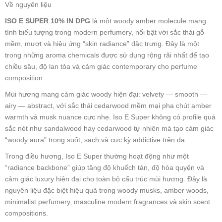
Về nguyên liệu
ISO E SUPER 10% IN DPG
là một woody amber molecule mang
tính biểu tượng trong modern perfumery, nổi bật với sắc thái gỗ
mềm, mượt và hiệu ứng “skin radiance” đặc trưng. Đây là một
trong những aroma chemicals được sử dụng rộng rãi nhất để tạo
chiều sâu, độ lan tỏa và cảm giác contemporary cho perfume
composition.
Mùi hương mang cảm giác woody hiện đại: velvety — smooth —
airy — abstract, với sắc thái cedarwood mềm mại pha chút amber
warmth và musk nuance cực nhẹ. Iso E Super không có profile quá
sắc nét như sandalwood hay cedarwood tự nhiên mà tạo cảm giác
“woody aura” trong suốt, sạch và cực kỳ addictive trên da.
Trong điều hương, Iso E Super thường hoạt động như một
“radiance backbone” giúp tăng độ khuếch tán, độ hòa quyện và
cảm giác luxury hiện đại cho toàn bộ cấu trúc mùi hương. Đây là
nguyên liệu đặc biệt hiệu quả trong woody musks, amber woods,
minimalist perfumery, masculine modern fragrances và skin scent
compositions.