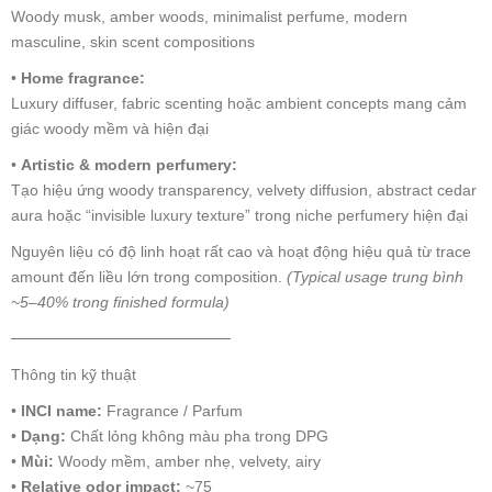
Woody musk, amber woods, minimalist perfume, modern
masculine, skin scent compositions
•
Home fragrance:
Luxury diffuser, fabric scenting hoặc ambient concepts mang cảm
giác woody mềm và hiện đại
•
Artistic & modern perfumery:
Tạo hiệu ứng woody transparency, velvety diffusion, abstract cedar
aura hoặc “invisible luxury texture” trong niche perfumery hiện đại
Nguyên liệu có độ linh hoạt rất cao và hoạt động hiệu quả từ trace
amount đến liều lớn trong composition.
(Typical usage trung bình
~5–40% trong finished formula)
────────────────────
Thông tin kỹ thuật
•
INCI name:
Fragrance / Parfum
•
Dạng:
Chất lỏng không màu pha trong DPG
•
Mùi:
Woody mềm, amber nhẹ, velvety, airy
•
Relative odor impact:
~75