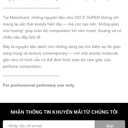
────────────────────
Tại MetaScent, những nguyên liệu như ISO E SUPER không chỉ
mang lại sắc thái woody hiện đại — mà còn tạo nên “không gian
mùi hương” giúp toàn bộ composition trở nên mượt, thoáng và có
chiều sâu đầy tinh tế.
Đây là nguyên liệu dành cho những sáng tạo tìm kiếm sự tối giản
sang trọng và texture contemporary — nơi một woody molecule
gần như vô hình vẫn có thể định hình toàn bộ cảm giác của
perfume composition.
────────────────────
For professional perfumery use only.
NHẬN THÔNG TIN KHUYẾN MÃI TỪ CHÚNG TÔI
Gửi