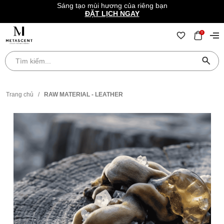
Sáng tạo mùi hương của riêng bạn
ĐẶT LỊCH NGAY
0
Trang chủ
/
RAW MATERIAL - LEATHER