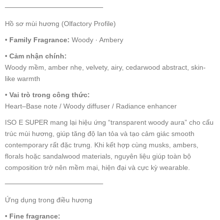
────────────────────
Hồ sơ mùi hương (Olfactory Profile)
•
Family Fragrance:
Woody · Ambery
•
Cảm nhận chính:
Woody mềm, amber nhẹ, velvety, airy, cedarwood abstract, skin-
like warmth
•
Vai trò trong công thức:
Heart–Base note / Woody diffuser / Radiance enhancer
ISO E SUPER mang lại hiệu ứng “transparent woody aura” cho cấu
trúc mùi hương, giúp tăng độ lan tỏa và tạo cảm giác smooth
contemporary rất đặc trưng. Khi kết hợp cùng musks, ambers,
florals hoặc sandalwood materials, nguyên liệu giúp toàn bộ
composition trở nên mềm mại, hiện đại và cực kỳ wearable.
────────────────────
Ứng dụng trong điều hương
•
Fine fragrance: