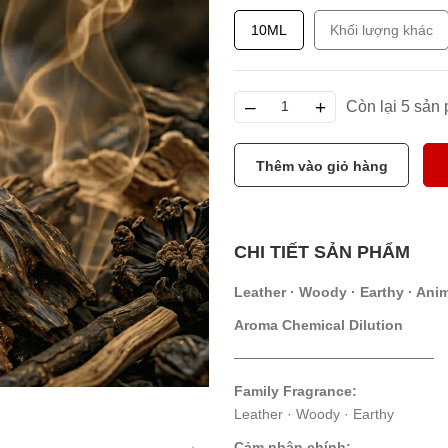
10ML
Khối lượng khác
–
+
Còn lại 5 sản
Thêm vào giỏ hàng
CHI TIẾT SẢN PHẨM
Leather · Woody · Earthy · Anim
Aroma Chemical Dilution
────────────────────
Family Fragrance:
Leather · Woody · Earthy
Cảm nhận chính: