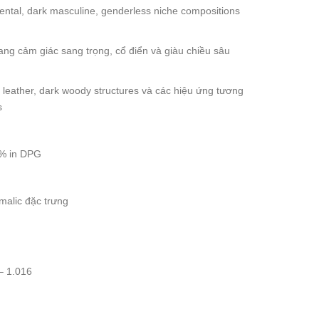
ental, dark masculine, genderless niche compositions
ang cảm giác sang trọng, cổ điển và giàu chiều sâu
 leather, dark woody structures và các hiệu ứng tương
s
0% in DPG
malic đặc trưng
– 1.016