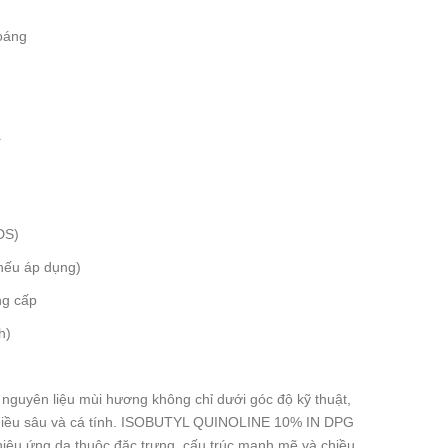
hoáng
a
DS)
nếu áp dụng)
ng cấp
h)
n nguyên liệu mùi hương không chỉ dưới góc độ kỹ thuật,
hiều sâu và cá tính. ISOBUTYL QUINOLINE 10% IN DPG
iệu ứng da thuộc đặc trưng, cấu trúc mạnh mẽ và chiều