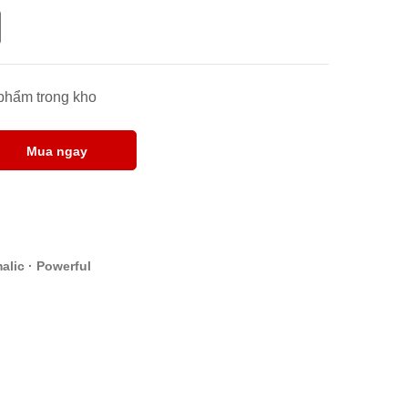
 phẩm trong kho
Mua ngay
alic · Powerful