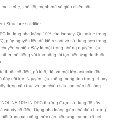
imalic nhẹ; khói tối; mạnh mẽ và giàu chiều sâu.
 / Structure solidifier
là dạng pha loãng 10% của Isobutyl Quinoline trong
), giúp nguyên liệu dễ kiểm soát và sử dụng hơn trong
chuyên nghiệp. Đây là một trong những nguyên liệu
ther, nổi tiếng với khả năng tái tạo hiệu ứng da thuộc
h.
a thuộc cổ điển, gỗ khô, đất và một lớp animalic đặc
và đầy nội lực. Nguyên liệu không mang tính trang trí hay
xây dựng cấu trúc và tạo chiều sâu cho toàn bộ công
INOLINE 10% IN DPG thường được sử dụng để xây
 và woody cổ điển. Dạng pha loãng giúp nhà điều hương
 biệt trong các công thức cần hiệu ứng leather rõ nét