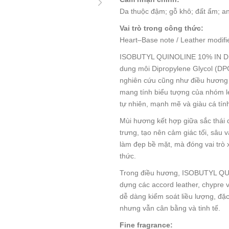
Da thuộc đậm; gỗ khô; đất ẩm; an
Vai trò trong công thức:
Heart–Base note / Leather modifier
ISOBUTYL QUINOLINE 10% IN DPG 
dung môi Dipropylene Glycol (DPG
nghiên cứu cũng như điều hương 
mang tính biểu tượng của nhóm lea
tự nhiên, mạnh mẽ và giàu cá tín
Mùi hương kết hợp giữa sắc thái d
trưng, tạo nên cảm giác tối, sâu 
làm đẹp bề mặt, mà đóng vai trò 
thức.
Trong điều hương, ISOBUTYL QU
dựng các accord leather, chypre
dễ dàng kiểm soát liều lượng, đặc
nhưng vẫn cân bằng và tinh tế.
Fine fragrance: