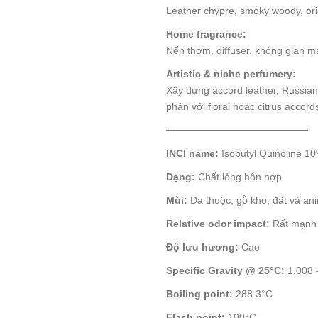
Leather chypre, smoky woody, ori
Home fragrance:
Nến thơm, diffuser, không gian m
Artistic & niche perfumery:
Xây dựng accord leather, Russian
phản với floral hoặc citrus accord
────────────────────
INCI name:
Isobutyl Quinoline 1
Dạng:
Chất lỏng hỗn hợp
Mùi:
Da thuộc, gỗ khô, đất và ani
Relative odor impact:
Rất mạnh
Độ lưu hương:
Cao
Specific Gravity @ 25°C:
1.008 
Boiling point:
288.3°C
Flash point:
100°C