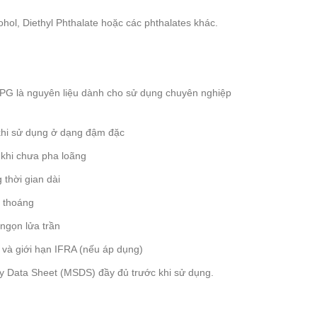
hol, Diethyl Phthalate hoặc các phthalates khác.
 là nguyên liệu dành cho sử dụng chuyên nghiệp
 khi sử dụng ở dạng đậm đặc
 khi chưa pha loãng
 thời gian dài
g thoáng
 ngọn lửa trần
n và giới hạn IFRA (nếu áp dụng)
ty Data Sheet (MSDS) đầy đủ trước khi sử dụng.