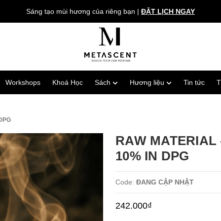
Sáng tạo mùi hương của riêng bạn
|
ĐẶT LỊCH NGAY
Workshops
Khoá Học
Sách
Hương liệu
Tin tức
T
 DPG
RAW MATERIAL 
10% IN DPG
Code:
ĐANG CẬP NHẬT
242.000₫