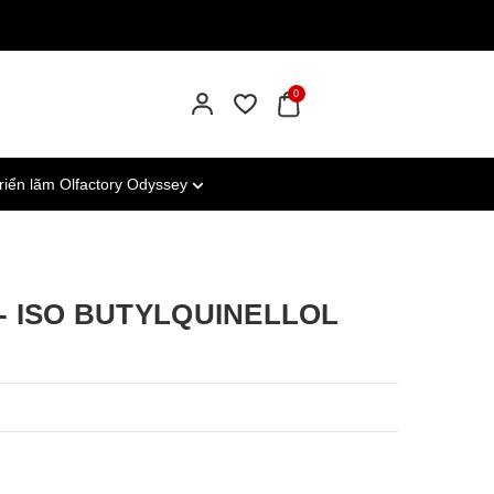
0
riển lãm Olfactory Odyssey
- ISO BUTYLQUINELLOL