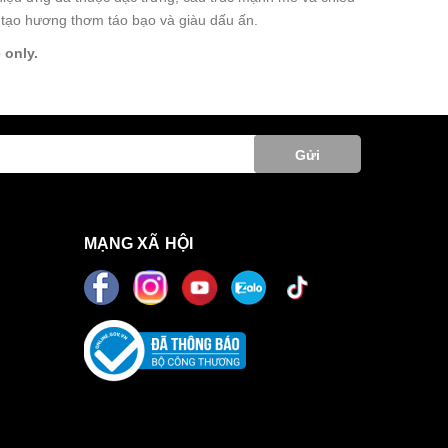
tạo hương thơm táo bạo và giàu dấu ấn.
 only.
Gửi
MẠNG XÃ HỘI