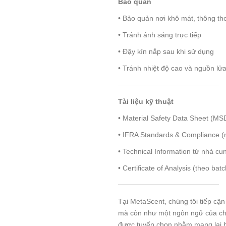
Bảo quản
• Bảo quản nơi khô mát, thông t
• Tránh ánh sáng trực tiếp
• Đậy kín nắp sau khi sử dụng
• Tránh nhiệt độ cao và nguồn lử
────────────────────
Tài liệu kỹ thuật
• Material Safety Data Sheet (MS
• IFRA Standards & Compliance (
• Technical Information từ nhà cu
• Certificate of Analysis (theo batc
────────────────────
Tại MetaScent, chúng tôi tiếp cậ
mà còn như một ngôn ngữ của c
được tuyển chọn nhằm mang lại h