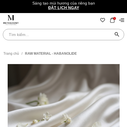
Sáng tạo mùi hương của riêng bạn
ĐẶT LỊCH NGAY
0
Trang chủ
/
RAW MATERIAL - HABANOLIDE