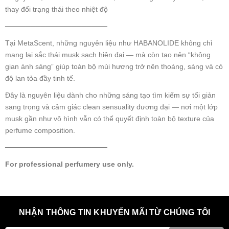
thay đổi trạng thái theo nhiệt độ
────────────────────
Tại MetaScent, những nguyên liệu như HABANOLIDE không chỉ
mang lại sắc thái musk sạch hiện đại — mà còn tạo nên “không
gian ánh sáng” giúp toàn bộ mùi hương trở nên thoáng, sáng và có
độ lan tỏa đầy tinh tế.
Đây là nguyên liệu dành cho những sáng tạo tìm kiếm sự tối giản
sang trọng và cảm giác clean sensuality đương đại — nơi một lớp
musk gần như vô hình vẫn có thể quyết định toàn bộ texture của
perfume composition.
────────────────────
For professional perfumery use only.
NHẬN THÔNG TIN KHUYẾN MÃI TỪ CHÚNG TÔI