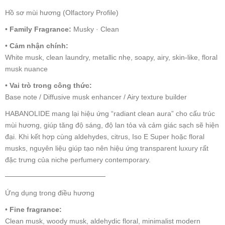
Hồ sơ mùi hương (Olfactory Profile)
•
Family Fragrance:
Musky · Clean
•
Cảm nhận chính:
White musk, clean laundry, metallic nhẹ, soapy, airy, skin-like, floral
musk nuance
•
Vai trò trong công thức:
Base note / Diffusive musk enhancer / Airy texture builder
HABANOLIDE mang lại hiệu ứng “radiant clean aura” cho cấu trúc
mùi hương, giúp tăng độ sáng, độ lan tỏa và cảm giác sạch sẽ hiện
đại. Khi kết hợp cùng aldehydes, citrus, Iso E Super hoặc floral
musks, nguyên liệu giúp tạo nên hiệu ứng transparent luxury rất
đặc trưng của niche perfumery contemporary.
────────────────────
Ứng dụng trong điều hương
•
Fine fragrance:
Clean musk, woody musk, aldehydic floral, minimalist modern