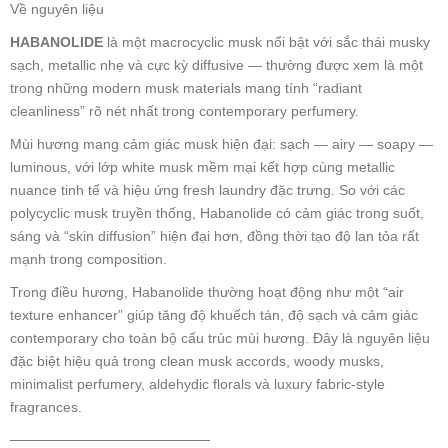
Về nguyên liệu
HABANOLIDE
là một macrocyclic musk nổi bật với sắc thái musky
sạch, metallic nhẹ và cực kỳ diffusive — thường được xem là một
trong những modern musk materials mang tính “radiant
cleanliness” rõ nét nhất trong contemporary perfumery.
Mùi hương mang cảm giác musk hiện đại: sạch — airy — soapy —
luminous, với lớp white musk mềm mại kết hợp cùng metallic
nuance tinh tế và hiệu ứng fresh laundry đặc trưng. So với các
polycyclic musk truyền thống, Habanolide có cảm giác trong suốt,
sáng và “skin diffusion” hiện đại hơn, đồng thời tạo độ lan tỏa rất
mạnh trong composition.
Trong điều hương, Habanolide thường hoạt động như một “air
texture enhancer” giúp tăng độ khuếch tán, độ sạch và cảm giác
contemporary cho toàn bộ cấu trúc mùi hương. Đây là nguyên liệu
đặc biệt hiệu quả trong clean musk accords, woody musks,
minimalist perfumery, aldehydic florals và luxury fabric-style
fragrances.
────────────────────