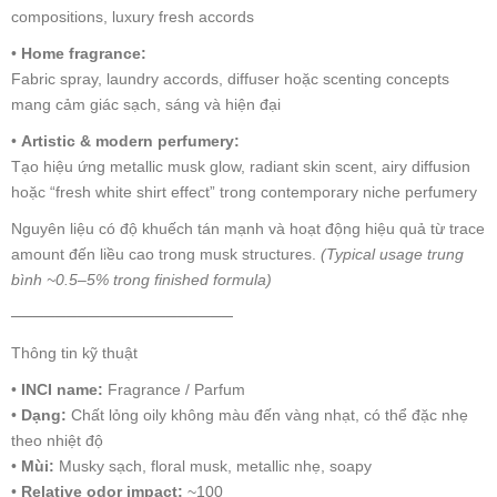
compositions, luxury fresh accords
•
Home fragrance:
Fabric spray, laundry accords, diffuser hoặc scenting concepts
mang cảm giác sạch, sáng và hiện đại
•
Artistic & modern perfumery:
Tạo hiệu ứng metallic musk glow, radiant skin scent, airy diffusion
hoặc “fresh white shirt effect” trong contemporary niche perfumery
Nguyên liệu có độ khuếch tán mạnh và hoạt động hiệu quả từ trace
amount đến liều cao trong musk structures.
(Typical usage trung
bình ~0.5–5% trong finished formula)
────────────────────
Thông tin kỹ thuật
•
INCI name:
Fragrance / Parfum
•
Dạng:
Chất lỏng oily không màu đến vàng nhạt, có thể đặc nhẹ
theo nhiệt độ
•
Mùi:
Musky sạch, floral musk, metallic nhẹ, soapy
•
Relative odor impact:
~100