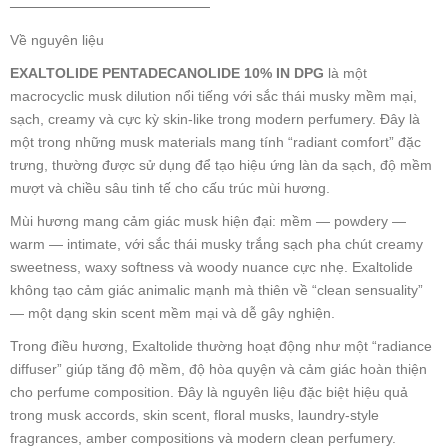
────────────────────
Về nguyên liệu
EXALTOLIDE PENTADECANOLIDE 10% IN DPG
là một
macrocyclic musk dilution nổi tiếng với sắc thái musky mềm mại,
sạch, creamy và cực kỳ skin-like trong modern perfumery. Đây là
một trong những musk materials mang tính “radiant comfort” đặc
trưng, thường được sử dụng để tạo hiệu ứng làn da sạch, độ mềm
mượt và chiều sâu tinh tế cho cấu trúc mùi hương.
Mùi hương mang cảm giác musk hiện đại: mềm — powdery —
warm — intimate, với sắc thái musky trắng sạch pha chút creamy
sweetness, waxy softness và woody nuance cực nhẹ. Exaltolide
không tạo cảm giác animalic mạnh mà thiên về “clean sensuality”
— một dạng skin scent mềm mại và dễ gây nghiện.
Trong điều hương, Exaltolide thường hoạt động như một “radiance
diffuser” giúp tăng độ mềm, độ hòa quyện và cảm giác hoàn thiện
cho perfume composition. Đây là nguyên liệu đặc biệt hiệu quả
trong musk accords, skin scent, floral musks, laundry-style
fragrances, amber compositions và modern clean perfumery.