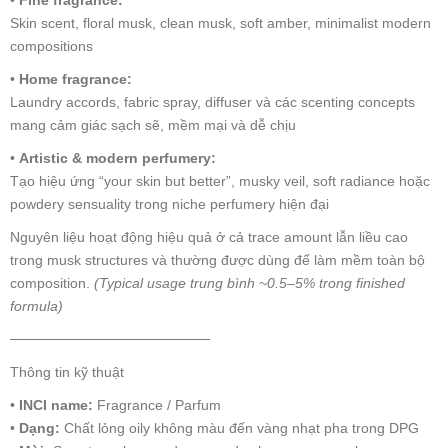
Skin scent, floral musk, clean musk, soft amber, minimalist modern
compositions
•
Home fragrance:
Laundry accords, fabric spray, diffuser và các scenting concepts
mang cảm giác sạch sẽ, mềm mại và dễ chịu
•
Artistic & modern perfumery:
Tạo hiệu ứng “your skin but better”, musky veil, soft radiance hoặc
powdery sensuality trong niche perfumery hiện đại
Nguyên liệu hoạt động hiệu quả ở cả trace amount lẫn liều cao
trong musk structures và thường được dùng để làm mềm toàn bộ
composition.
(Typical usage trung bình ~0.5–5% trong finished
formula)
────────────────────
Thông tin kỹ thuật
•
INCI name:
Fragrance / Parfum
•
Dạng:
Chất lỏng oily không màu đến vàng nhạt pha trong DPG