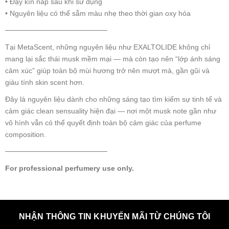
• Đậy kín nắp sau khi sử dụng
• Nguyên liệu có thể sẫm màu nhẹ theo thời gian oxy hóa
────────────────────
Tại MetaScent, những nguyên liệu như EXALTOLIDE không chỉ
mang lại sắc thái musk mềm mại — mà còn tạo nên “lớp ánh sáng
cảm xúc” giúp toàn bộ mùi hương trở nên mượt mà, gần gũi và
giàu tính skin scent hơn.
Đây là nguyên liệu dành cho những sáng tạo tìm kiếm sự tinh tế và
cảm giác clean sensuality hiện đại — nơi một musk note gần như
vô hình vẫn có thể quyết định toàn bộ cảm giác của perfume
composition.
────────────────────
For professional perfumery use only.
NHẬN THÔNG TIN KHUYẾN MÃI TỪ CHÚNG TÔI