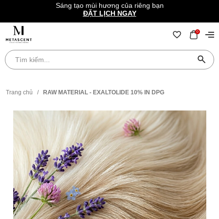
Sáng tạo mùi hương của riêng bạn
ĐẶT LỊCH NGAY
0
Trang chủ
/
RAW MATERIAL - EXALTOLIDE 10% IN DPG