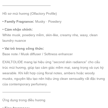
────────────────────
Hồ sơ mùi hương (Olfactory Profile)
•
Family Fragrance:
Musky · Powdery
•
Cảm nhận chính:
White musk, powdery mềm, skin-like, creamy nhẹ, waxy, clean
laundry nuance
•
Vai trò trong công thức:
Base note / Musk diffuser / Softness enhancer
EXALTOLIDE mang lại hiệu ứng “second skin radiance” cho cấu
trúc mùi hương, giúp tạo cảm giác mềm mại, sang trọng và cực kỳ
wearable. Khi kết hợp cùng floral notes, ambers hoặc woody
musks, nguyên liệu tạo nên hiệu ứng clean sensuality rất đặc trưng
của contemporary perfumery.
────────────────────
Ứng dụng trong điều hương
•
Fine fragrance: