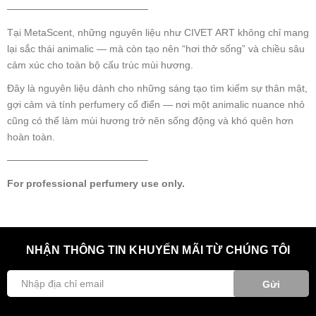
────────────────────
Tại MetaScent, những nguyên liệu như CIVET ART không chỉ mang
lại sắc thái animalic — mà còn tạo nên “hơi thở sống” và chiều sâu
cảm xúc cho toàn bộ cấu trúc mùi hương.
Đây là nguyên liệu dành cho những sáng tạo tìm kiếm sự thân mật,
gợi cảm và tính perfumery cổ điển — nơi một animalic nuance nhỏ
cũng có thể làm mùi hương trở nên sống động và khó quên hơn
hoàn toàn.
────────────────────
For professional perfumery use only.
NHẬN THÔNG TIN KHUYẾN MÃI TỪ CHÚNG TÔI
Gửi