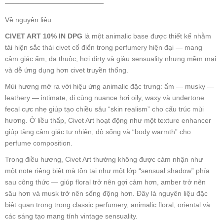
────────────────────
Về nguyên liệu
CIVET ART 10% IN DPG
là một animalic base được thiết kế nhằm
tái hiện sắc thái civet cổ điển trong perfumery hiện đại — mang
cảm giác ấm, da thuộc, hơi dirty và giàu sensuality nhưng mềm mại
và dễ ứng dụng hơn civet truyền thống.
Mùi hương mở ra với hiệu ứng animalic đặc trưng: ấm — musky —
leathery — intimate, đi cùng nuance hơi oily, waxy và undertone
fecal cực nhẹ giúp tạo chiều sâu “skin realism” cho cấu trúc mùi
hương. Ở liều thấp, Civet Art hoạt động như một texture enhancer
giúp tăng cảm giác tự nhiên, độ sống và “body warmth” cho
perfume composition.
Trong điều hương, Civet Art thường không được cảm nhận như
một note riêng biệt mà tồn tại như một lớp “sensual shadow” phía
sau công thức — giúp floral trở nên gợi cảm hơn, amber trở nên
sâu hơn và musk trở nên sống động hơn. Đây là nguyên liệu đặc
biệt quan trọng trong classic perfumery, animalic floral, oriental và
các sáng tạo mang tính vintage sensuality.