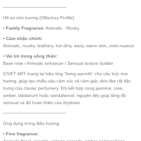
────────────────────
Hồ sơ mùi hương (Olfactory Profile)
•
Family Fragrance:
Animalic · Musky
•
Cảm nhận chính:
Animalic, musky, leathery, hơi dirty, waxy, warm skin, civet nuance
•
Vai trò trong công thức:
Base note / Animalic enhancer / Sensual texture builder
CIVET ART mang lại hiệu ứng “living warmth” cho cấu trúc mùi
hương, giúp tạo chiều sâu cảm xúc và cảm giác skin-like rất đặc
trưng của classic perfumery. Khi kết hợp cùng jasmine, rose,
amber, labdanum hoặc sandalwood, nguyên liệu giúp tăng độ
sensual và độ hoàn thiện của drydown.
────────────────────
Ứng dụng trong điều hương
•
Fine fragrance:
Animalic floral, oriental, vintage accords, amber compositions,