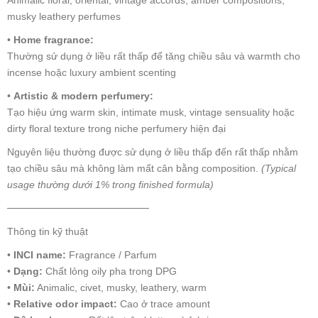
musky leathery perfumes
•
Home fragrance:
Thường sử dụng ở liều rất thấp để tăng chiều sâu và warmth cho
incense hoặc luxury ambient scenting
•
Artistic & modern perfumery:
Tạo hiệu ứng warm skin, intimate musk, vintage sensuality hoặc
dirty floral texture trong niche perfumery hiện đại
Nguyên liệu thường được sử dụng ở liều thấp đến rất thấp nhằm
tạo chiều sâu mà không làm mất cân bằng composition.
(Typical
usage thường dưới 1% trong finished formula)
────────────────────
Thông tin kỹ thuật
•
INCI name:
Fragrance / Parfum
•
Dạng:
Chất lỏng oily pha trong DPG
•
Mùi:
Animalic, civet, musky, leathery, warm
•
Relative odor impact:
Cao ở trace amount