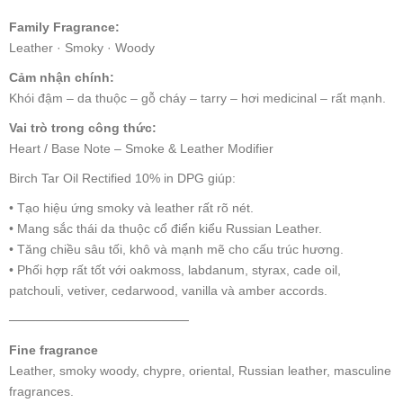
Family Fragrance:
Leather · Smoky · Woody
Cảm nhận chính:
Khói đậm – da thuộc – gỗ cháy – tarry – hơi medicinal – rất mạnh.
Vai trò trong công thức:
Heart / Base Note – Smoke & Leather Modifier
Birch Tar Oil Rectified 10% in DPG giúp:
• Tạo hiệu ứng smoky và leather rất rõ nét.
• Mang sắc thái da thuộc cổ điển kiểu Russian Leather.
• Tăng chiều sâu tối, khô và mạnh mẽ cho cấu trúc hương.
• Phối hợp rất tốt với oakmoss, labdanum, styrax, cade oil,
patchouli, vetiver, cedarwood, vanilla và amber accords.
────────────────────
Fine fragrance
Leather, smoky woody, chypre, oriental, Russian leather, masculine
fragrances.