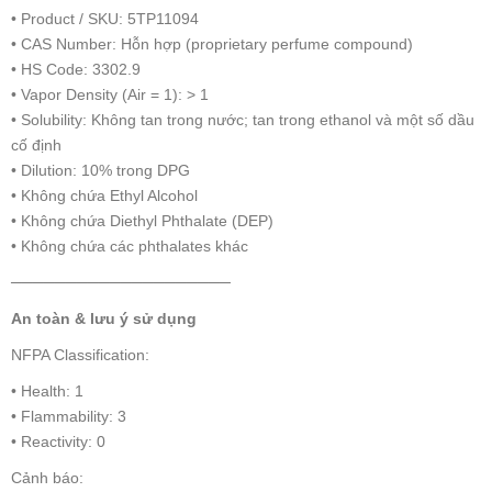
• Product / SKU: 5TP11094
• CAS Number: Hỗn hợp (proprietary perfume compound)
• HS Code: 3302.9
• Vapor Density (Air = 1): > 1
• Solubility: Không tan trong nước; tan trong ethanol và một số dầu
cố định
• Dilution: 10% trong DPG
• Không chứa Ethyl Alcohol
• Không chứa Diethyl Phthalate (DEP)
• Không chứa các phthalates khác
────────────────────
An toàn & lưu ý sử dụng
NFPA Classification:
• Health: 1
• Flammability: 3
• Reactivity: 0
Cảnh báo: