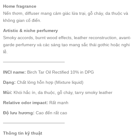
Home fragrance
Nến thơm, diffuser mang cảm giác lửa trại, gỗ cháy, da thuộc và
không gian cổ điển.
Artistic & niche perfumery
Smoky accords, burnt wood effects, leather reconstruction, avant-
garde perfumery và các sáng tạo mang sắc thái gothic hoặc nghi
lễ.
────────────────────
INCI name:
Birch Tar Oil Rectified 10% in DPG
Dạng:
Chất lỏng hỗn hợp (Mixture liquid)
Mùi:
Khói hắc ín, da thuộc, gỗ cháy, tarry smoky leather
Relative odor impact:
Rất mạnh
Độ lưu hương:
Cao đến rất cao
────────────────────
Thông tin kỹ thuật