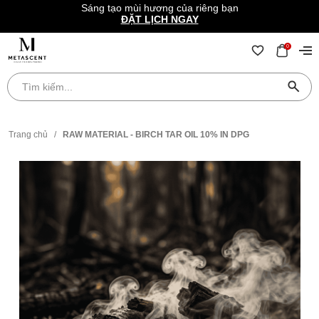
Sáng tạo mùi hương của riêng bạn
ĐẶT LỊCH NGAY
0
Trang chủ
/
RAW MATERIAL - BIRCH TAR OIL 10% IN DPG