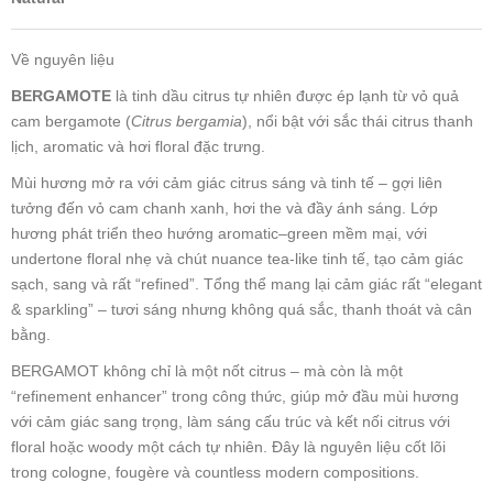
Về nguyên liệu
BERGAMOTE
là tinh dầu citrus tự nhiên được ép lạnh từ vỏ quả
cam bergamote (
Citrus bergamia
), nổi bật với sắc thái citrus thanh
lịch, aromatic và hơi floral đặc trưng.
Mùi hương mở ra với cảm giác citrus sáng và tinh tế – gợi liên
tưởng đến vỏ cam chanh xanh, hơi the và đầy ánh sáng. Lớp
hương phát triển theo hướng aromatic–green mềm mại, với
undertone floral nhẹ và chút nuance tea-like tinh tế, tạo cảm giác
sạch, sang và rất “refined”. Tổng thể mang lại cảm giác rất “elegant
& sparkling” – tươi sáng nhưng không quá sắc, thanh thoát và cân
bằng.
BERGAMOT không chỉ là một nốt citrus – mà còn là một
“refinement enhancer” trong công thức, giúp mở đầu mùi hương
với cảm giác sang trọng, làm sáng cấu trúc và kết nối citrus với
floral hoặc woody một cách tự nhiên. Đây là nguyên liệu cốt lõi
trong cologne, fougère và countless modern compositions.