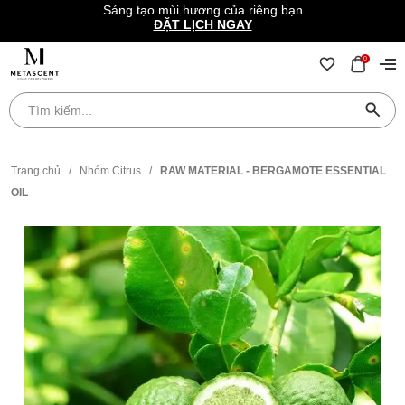
Sáng tạo mùi hương của riêng bạn
ĐẶT LỊCH NGAY
0
Trang chủ
/
Nhóm Citrus
/
RAW MATERIAL - BERGAMOTE ESSENTIAL
OIL