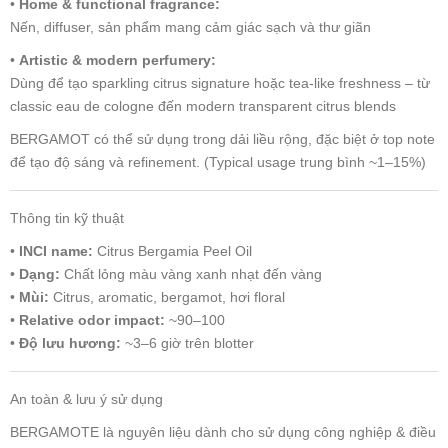
•
Home & functional fragrance:
Nến, diffuser, sản phẩm mang cảm giác sạch và thư giãn
•
Artistic & modern perfumery:
Dùng để tạo sparkling citrus signature hoặc tea-like freshness – từ
classic eau de cologne đến modern transparent citrus blends
BERGAMOT có thể sử dụng trong dải liều rộng, đặc biệt ở top note
để tạo độ sáng và refinement. (Typical usage trung bình ~1–15%)
Thông tin kỹ thuật
•
INCI name:
Citrus Bergamia Peel Oil
•
Dạng:
Chất lỏng màu vàng xanh nhạt đến vàng
•
Mùi:
Citrus, aromatic, bergamot, hơi floral
•
Relative odor impact:
~90–100
•
Độ lưu hương:
~3–6 giờ trên blotter
An toàn & lưu ý sử dụng
BERGAMOTE là nguyên liệu dành cho sử dụng công nghiệp & điều