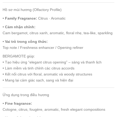
Hồ sơ mùi hương (Olfactory Profile)
•
Family Fragrance:
Citrus · Aromatic
•
Cảm nhận chính:
Cam bergamot, citrus xanh, aromatic, floral nhẹ, tea-like, sparkling
•
Vai trò trong công thức:
Top note / Freshness enhancer / Opening refiner
BERGAMOTE giúp:
• Tạo hiệu ứng “elegant citrus opening” – sáng và thanh lịch
• Làm mềm và tinh chỉnh các citrus accords
• Kết nối citrus với floral, aromatic và woody structures
• Mang lại cảm giác sạch, sang và hiện đại
Ứng dụng trong điều hương
•
Fine fragrance:
Cologne, citrus, fougère, aromatic, fresh elegant compositions