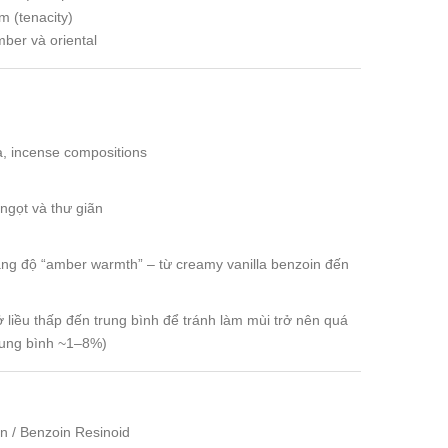
m (tenacity)
ber và oriental
a, incense compositions
ngọt và thư giãn
ăng độ “amber warmth” – từ creamy vanilla benzoin đến
iều thấp đến trung bình để tránh làm mùi trở nên quá
rung bình ~1–8%)
n / Benzoin Resinoid