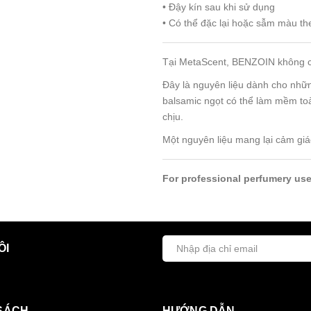
• Đậy kín sau khi sử dụng
• Có thể đặc lại hoặc sẫm màu th
Tại MetaScent, BENZOIN không ch
Đây là nguyên liệu dành cho nhữn
balsamic ngọt có thể làm mềm toà
chịu.
Một nguyên liệu mang lại cảm giá
For professional perfumery use
ÔI
SÁCH
HƯỚNG DẪN