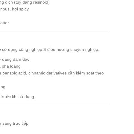
 dịch (tùy dạng resinoid)
inous, hơi spicy
otter
o sử dụng công nghiệp & điều hương chuyên nghiệp.
 ở dạng đậm đặc
a pha loãng
 benzoic acid, cinnamic derivatives cần kiểm soát theo
ụng
trước khi sử dụng
 sáng trực tiếp