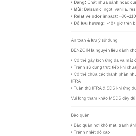
•
Dạng:
Chất nhựa sánh hoặc dung
•
Mùi:
Balsamic, ngọt, vanilla, res
•
Relative odor impact:
~90–110
•
Độ lưu hương:
~48+ giờ trên bl
An toàn & lưu ý sử dụng
BENZOIN là nguyên liệu dành ch
• Có thể gây kích ứng da và mắt
• Tránh sử dụng trực tiếp khi chư
• Có thể chứa các thành phần như
IFRA
• Tuân thủ IFRA & SDS khi ứng d
Vui lòng tham khảo MSDS đầy đủ 
Bảo quản
• Bảo quản nơi khô mát, tránh ánh
• Tránh nhiệt độ cao