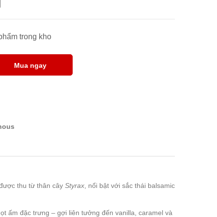
 phẩm trong kho
Mua ngay
inous
được thu từ thân cây
Styrax
, nổi bật với sắc thái balsamic
t ấm đặc trưng – gợi liên tưởng đến vanilla, caramel và