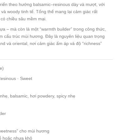
iển theo hướng balsamic–resinous dày và mượt, với
 và woody tinh tế. Tổng thể mang lại cảm giác rất
à có chiều sâu mềm mại.
a – mà còn là một “warmth builder” trong công thức,
m cấu trúc mùi hương. Đây là nguyên liệu quan trọng
nd và oriental, nơi cảm giác ấm áp và độ “richness”
e)
Resinous · Sweet
 nhẹ, balsamic, hơi powdery, spicy nhẹ
lder
weetness” cho mùi hương
ỗ hoặc nhựa khô