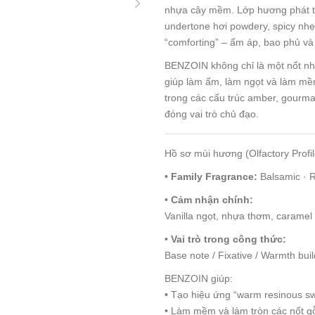
nhựa cây mềm. Lớp hương phát tr
undertone hơi powdery, spicy nhẹ
“comforting” – ấm áp, bao phủ v
BENZOIN không chỉ là một nốt nhự
giúp làm ấm, làm ngọt và làm mề
trong các cấu trúc amber, gourma
đóng vai trò chủ đạo.
Hồ sơ mùi hương (Olfactory Profil
•
Family Fragrance:
Balsamic · 
•
Cảm nhận chính:
Vanilla ngọt, nhựa thơm, caramel
•
Vai trò trong công thức:
Base note / Fixative / Warmth bui
BENZOIN giúp:
• Tạo hiệu ứng “warm resinous s
• Làm mềm và làm tròn các nốt g