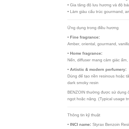
• Gia tăng độ lưu hương và độ bá
• Làm giàu cấu trúc gourmand, am
Ứng dụng trong điều hương
•
Fine fragrance:
Amber, oriental, gourmand, vanill
•
Home fragrance:
Nến, diffuser mang cảm giác ấm, 
•
Artistic & modern perfumery:
Dùng để tạo nền resinous hoặc t
dark smoky resin
BENZOIN thường được sử dụng ở l
ngọt hoặc nặng. (Typical usage t
Thông tin kỹ thuật
•
INCI name:
Styrax Benzoin Resi