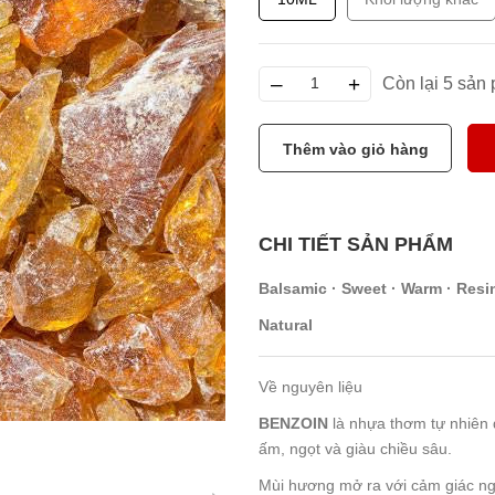
–
+
Còn lại 5 sản
Thêm vào giỏ hàng
CHI TIẾT SẢN PHẨM
Balsamic · Sweet · Warm · Res
Natural
Về nguyên liệu
BENZOIN
là nhựa thơm tự nhiên 
ấm, ngọt và giàu chiều sâu.
Mùi hương mở ra với cảm giác ngọ