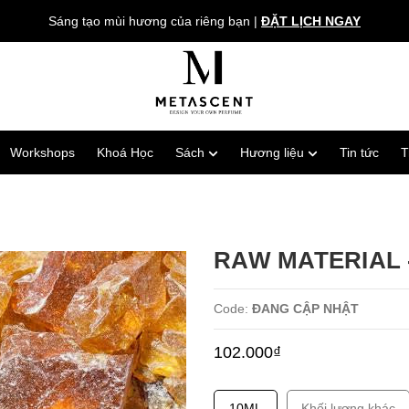
Sáng tạo mùi hương của riêng bạn
|
ĐẶT LỊCH NGAY
Workshops
Khoá Học
Sách
Hương liệu
Tin tức
T
RAW MATERIAL 
Code:
ĐANG CẬP NHẬT
102.000₫
10ML
Khối lượng khác