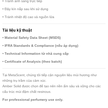
• Tránh ánh sáng trực tiếp
• Đậy kín nắp sau khi sử dụng
• Tránh nhiệt độ cao và nguồn lửa
Tài liệu kỹ thuật
•
Material Safety Data Sheet (MSDS)
•
IFRA Standards & Compliance (nếu áp dụng)
•
Technical Information từ nhà cung cấp
•
Certificate of Analysis (theo batch)
Tại MetaScent, chúng tôi tiếp cận nguyên liệu mùi hương như
những trụ trầm của cảm xúc.
Amber Solid được chọn để tạo nên nền ấm sâu và vững cho các
cấu trúc mùi đậm chất resinous.
For professional perfumery use only.