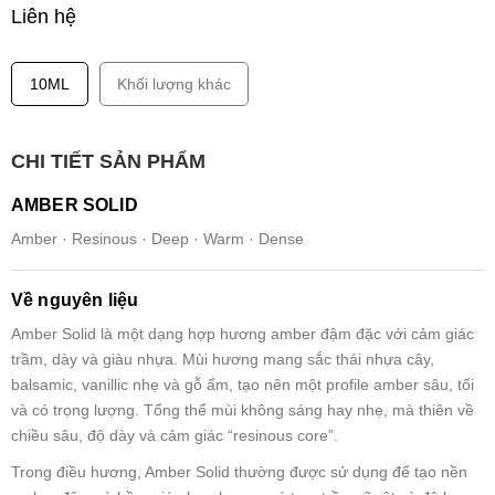
Liên hệ
10ML
Khối lượng khác
CHI TIẾT SẢN PHẨM
AMBER SOLID
Amber · Resinous · Deep · Warm · Dense
Về nguyên liệu
Amber Solid là một dạng hợp hương amber đậm đặc với cảm giác
trầm, dày và giàu nhựa. Mùi hương mang sắc thái nhựa cây,
balsamic, vanillic nhẹ và gỗ ấm, tạo nên một profile amber sâu, tối
và có trọng lượng. Tổng thể mùi không sáng hay nhẹ, mà thiên về
chiều sâu, độ dày và cảm giác “resinous core”.
Trong điều hương, Amber Solid thường được sử dụng để tạo nền