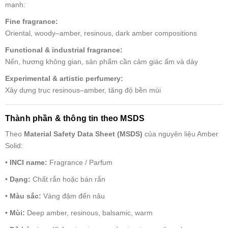
mạnh:
Fine fragrance:
Oriental, woody–amber, resinous, dark amber compositions
Functional & industrial fragrance:
Nến, hương không gian, sản phẩm cần cảm giác ấm và dày
Experimental & artistic perfumery:
Xây dựng trục resinous–amber, tăng độ bền mùi
Thành phần & thông tin theo MSDS
Theo
Material Safety Data Sheet (MSDS)
của nguyên liệu Amber
Solid:
•
INCI name:
Fragrance / Parfum
•
Dạng:
Chất rắn hoặc bán rắn
•
Màu sắc:
Vàng đậm đến nâu
•
Mùi:
Deep amber, resinous, balsamic, warm