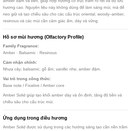
amber đậm và bền, giúp hợp hương có trục trầm rõ rệt và độ lưu
hương cao. Nguyên liệu này không dùng để làm sáng mùi, mà để
neo giữ và tạo chiều sâu cho các cấu trúc oriental, woody–amber,
resinous và các mùi cần cảm giác ấm, dày và vững.
Hồ sơ mùi hương (Olfactory Profile)
Family Fragrance:
Amber · Balsamic · Resinous
Cảm nhận chính:
Nhựa cây; balsamic; gỗ ấm; vanillic nhẹ; amber đậm.
Vai trò trong công thức:
Base note / Fixative / Amber core
Amber Solid giúp tạo khối amber dày và ổn định, tăng độ bền và
chiều sâu cho cấu trúc mùi.
Ứng dụng trong điều hương
Amber Solid được sử dụng trong các hướng sáng tạo cần nền trầm