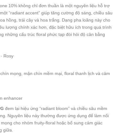
ne 10% không chỉ đơn thuần là một nguyên liệu hỗ trợ
một “radiant accent” giúp tăng cường độ sáng, chiều sâu
oa hồng, trái cây và hoa trắng. Dạng pha loãng này cho
ều lượng chính xác hơn, đặc biệt hữu ích trong quá trình
g những cấu trúc floral phức tạp đòi hỏi độ cân bằng
y · Rosy
chín mọng, mận chín mềm mại, floral thanh lịch và cảm
oom enhancer
PG
đem lại hiệu ứng “radiant bloom” và chiều sâu mềm
ơng. Nguyên liệu này thường được ứng dụng để làm nổi
 mọng cho nhóm fruity-floral hoặc bổ sung cảm giác
g giữa.