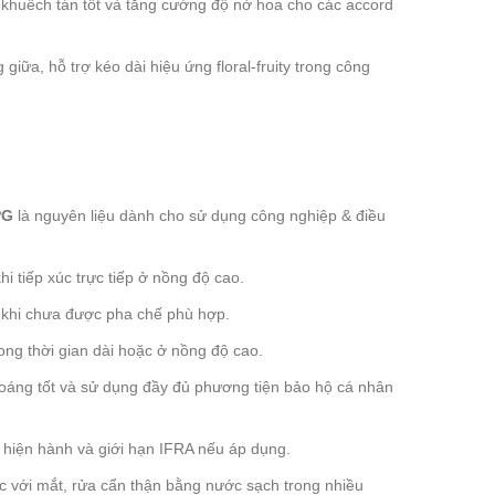
khuếch tán tốt và tăng cường độ nở hoa cho các accord
giữa, hỗ trợ kéo dài hiệu ứng floral-fruity trong công
PG
là nguyên liệu dành cho sử dụng công nghiệp & điều
hi tiếp xúc trực tiếp ở nồng độ cao.
a khi chưa được pha chế phù hợp.
rong thời gian dài hoặc ở nồng độ cao.
hoáng tốt và sử dụng đầy đủ phương tiện bảo hộ cá nhân
n hiện hành và giới hạn IFRA nếu áp dụng.
c với mắt, rửa cẩn thận bằng nước sạch trong nhiều