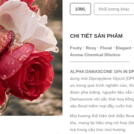
10ML
Khối lượng khác
CHI TIẾT SẢN PHẨM
Fruity · Rosy · Floral · Elegant 
Aroma Chemical Dilution
────────────────────
ALPHA DAMASCONE 10% IN D
dung môi Dipropylene Glycol (DPG
ưu trong quá trình nghiên cứu, 
được pha loãng, nguyên liệu vẫn 
Damascone với sắc thái hoa hồng
sâu floral mềm mại đầy cuốn hút.
Mùi hương thể hiện tinh thần floral
tỏa, mang lại hiệu ứng nở hoa (b
mà trong cấu trúc mùi hương.