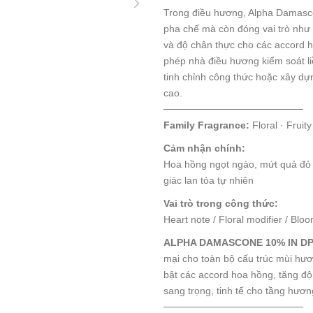
Trong điều hương, Alpha Damasco
pha chế mà còn đóng vai trò như 
và độ chân thực cho các accord h
phép nhà điều hương kiểm soát li
tinh chỉnh công thức hoặc xây dựn
cao.
────────────────────
Family Fragrance:
Floral · Fruit
Cảm nhận chính:
Hoa hồng ngọt ngào, mứt quả đỏ 
giác lan tỏa tự nhiên
Vai trò trong công thức:
Heart note / Floral modifier / Bl
ALPHA DAMASCONE 10% IN D
mại cho toàn bộ cấu trúc mùi hư
bật các accord hoa hồng, tăng độ
sang trọng, tinh tế cho tầng hươn
────────────────────