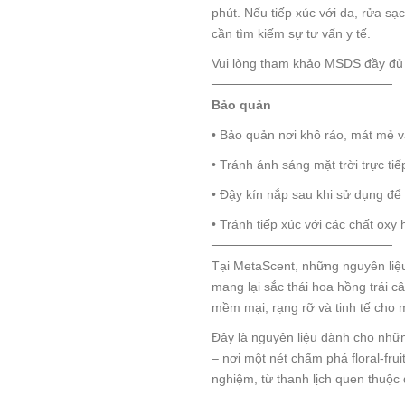
phút. Nếu tiếp xúc với da, rửa s
cần tìm kiếm sự tư vấn y tế.
Vui lòng tham khảo MSDS đầy đủ 
────────────────────
Bảo quản
• Bảo quản nơi khô ráo, mát mẻ v
• Tránh ánh sáng mặt trời trực ti
• Đậy kín nắp sau khi sử dụng để
• Tránh tiếp xúc với các chất oxy
────────────────────
Tại MetaScent, những nguyên li
mang lại sắc thái hoa hồng trái 
mềm mại, rạng rỡ và tinh tế cho 
Đây là nguyên liệu dành cho nhữn
– nơi một nét chấm phá floral-fru
nghiệm, từ thanh lịch quen thuộc
────────────────────