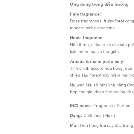
Ứng dụng trong điều hương
Fine fragrance:
Rose fragrances, fruity-floral com
modern niche creations
Home fragrance:
Nến thơm, diffuser và các sản p
lịch, mềm mại và thư giãn
Artistic & niche perfumery:
Tinh chỉnh accord hoa hồng, quả 
chiều sâu floral-fruity mềm mại t
Nguyên liệu sở hữu khả năng ứng 
hợp cho giai đoạn fine-tuning và 
────────────────────
INCI name:
Fragrance / Parfum
Dạng:
Chất lỏng (Fluid)
Mùi:
Hoa hồng trái cây đặc trưng 