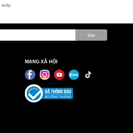
 only.
Gửi
MẠNG XÃ HỘI