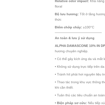
Relative odor impact:
Khả năng 
floral
Độ lưu hương:
Tốt ở tầng hương 
thức
Điểm chớp cháy:
≥100°C
────────────────────
An toàn & lưu ý sử dụng
ALPHA DAMASCONE 10% IN D
hương chuyên nghiệp.
• Có thể gây kích ứng da và mắt k
• Không sử dụng trực tiếp trên d
• Tránh hít phải hơi nguyên liệu t
• Thao tác trong khu vực thông t
khi cần thiết.
• Tuân thủ các tiêu chuẩn an toà
•
Biện pháp sơ cứu:
Nếu tiếp xú