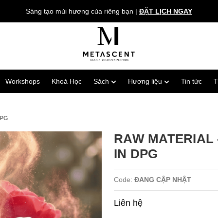
Sáng tạo mùi hương của riêng bạn
|
ĐẶT LỊCH NGAY
Workshops
Khoá Học
Sách
Hương liệu
Tin tức
T
DPG
RAW MATERIAL 
IN DPG
Code:
ĐANG CẬP NHẬT
Liên hệ