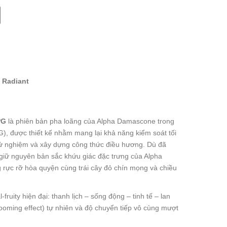
· Radiant
PG
là phiên bản pha loãng của Alpha Damascone trong
), được thiết kế nhằm mang lại khả năng kiểm soát tối
thử nghiệm và xây dựng công thức điều hương. Dù đã
giữ nguyên bản sắc khứu giác đặc trưng của Alpha
 rực rỡ hòa quyện cùng trái cây đỏ chín mọng và chiều
-fruity hiện đại: thanh lịch – sống động – tinh tế – lan
looming effect) tự nhiên và độ chuyển tiếp vô cùng mượt