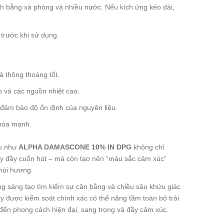
ạch bằng xà phòng và nhiều nước. Nếu kích ứng kéo dài,
trước khi sử dụng.
à thông thoáng tốt.
ếp và các nguồn nhiệt cao.
 đảm bảo độ ổn định của nguyên liệu.
 hóa mạnh.
ệu như
ALPHA DAMASCONE 10% IN DPG
không chỉ
cây đầy cuốn hút – mà còn tạo nên “màu sắc cảm xúc”
mùi hương.
g sáng tạo tìm kiếm sự cân bằng và chiều sâu khứu giác
ity được kiểm soát chính xác có thể nâng tầm toàn bộ trải
 đến phong cách hiện đại, sang trọng và đầy cảm xúc.