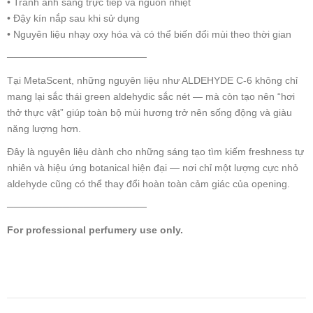
• Tránh ánh sáng trực tiếp và nguồn nhiệt
• Đậy kín nắp sau khi sử dụng
• Nguyên liệu nhạy oxy hóa và có thể biến đổi mùi theo thời gian
────────────────────
Tại MetaScent, những nguyên liệu như ALDEHYDE C-6 không chỉ
mang lại sắc thái green aldehydic sắc nét — mà còn tạo nên “hơi
thở thực vật” giúp toàn bộ mùi hương trở nên sống động và giàu
năng lượng hơn.
Đây là nguyên liệu dành cho những sáng tạo tìm kiếm freshness tự
nhiên và hiệu ứng botanical hiện đại — nơi chỉ một lượng cực nhỏ
aldehyde cũng có thể thay đổi hoàn toàn cảm giác của opening.
────────────────────
For professional perfumery use only.