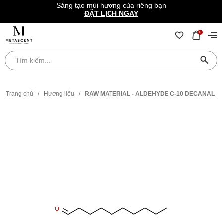
Sáng tạo mùi hương của riêng bạn
ĐẶT LỊCH NGAY
0
Trang chủ
/
Hương liệu
/
RAW MATERIAL - ALDEHYDE C-10 DECANAL