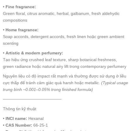
•
Fine fragrance:
Green floral, citrus aromatic, herbal, galbanum, fresh aldehydic
compositions
•
Home fragrance:
Soap accords, detergent accords, fresh linen hoặc green ambient
scenting
•
Artistic & modern perfumery:
Tạo hiệu ứng crushed leaf texture, sharp botanical freshness,
green radiance hoặc natural airy lift trong contemporary perfumery
Nguyên liệu có độ impact rất mạnh và thường được sử dụng ở liều
cực thấp để tránh cảm giác quá harsh hoặc metallic.
(Typical usage
trung bình ~0.001–0.05% trong finished formula)
────────────────────
Thông tin kỹ thuật
•
INCI name:
Hexanal
•
CAS Number:
66-25-1