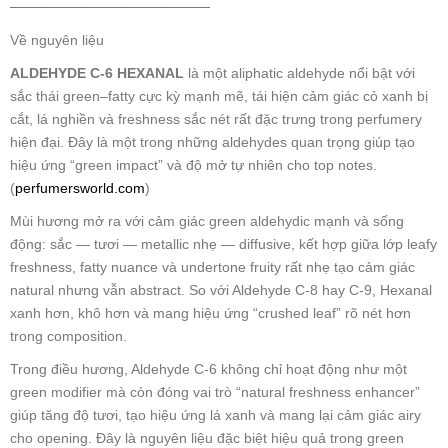
────────────────────
Về nguyên liệu
ALDEHYDE C-6 HEXANAL
là một aliphatic aldehyde nổi bật với
sắc thái green–fatty cực kỳ mạnh mẽ, tái hiện cảm giác cỏ xanh bị
cắt, lá nghiền và freshness sắc nét rất đặc trưng trong perfumery
hiện đại. Đây là một trong những aldehydes quan trọng giúp tạo
hiệu ứng “green impact” và độ mở tự nhiên cho top notes.
(
perfumersworld.com
)
Mùi hương mở ra với cảm giác green aldehydic mạnh và sống
động: sắc — tươi — metallic nhẹ — diffusive, kết hợp giữa lớp leafy
freshness, fatty nuance và undertone fruity rất nhẹ tạo cảm giác
natural nhưng vẫn abstract. So với Aldehyde C-8 hay C-9, Hexanal
xanh hơn, khô hơn và mang hiệu ứng “crushed leaf” rõ nét hơn
trong composition.
Trong điều hương, Aldehyde C-6 không chỉ hoạt động như một
green modifier mà còn đóng vai trò “natural freshness enhancer”
giúp tăng độ tươi, tạo hiệu ứng lá xanh và mang lại cảm giác airy
cho opening. Đây là nguyên liệu đặc biệt hiệu quả trong green