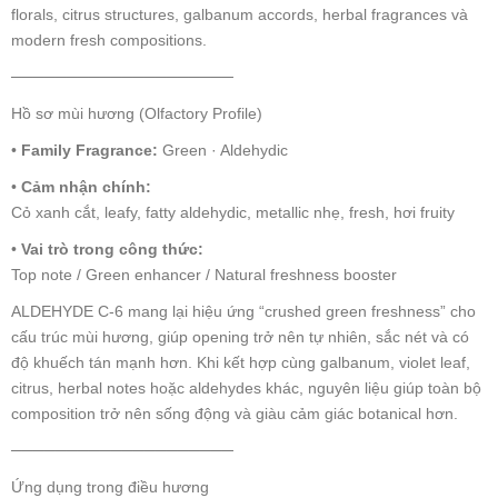
florals, citrus structures, galbanum accords, herbal fragrances và
modern fresh compositions.
────────────────────
Hồ sơ mùi hương (Olfactory Profile)
•
Family Fragrance:
Green · Aldehydic
•
Cảm nhận chính:
Cỏ xanh cắt, leafy, fatty aldehydic, metallic nhẹ, fresh, hơi fruity
•
Vai trò trong công thức:
Top note / Green enhancer / Natural freshness booster
ALDEHYDE C-6 mang lại hiệu ứng “crushed green freshness” cho
cấu trúc mùi hương, giúp opening trở nên tự nhiên, sắc nét và có
độ khuếch tán mạnh hơn. Khi kết hợp cùng galbanum, violet leaf,
citrus, herbal notes hoặc aldehydes khác, nguyên liệu giúp toàn bộ
composition trở nên sống động và giàu cảm giác botanical hơn.
────────────────────
Ứng dụng trong điều hương