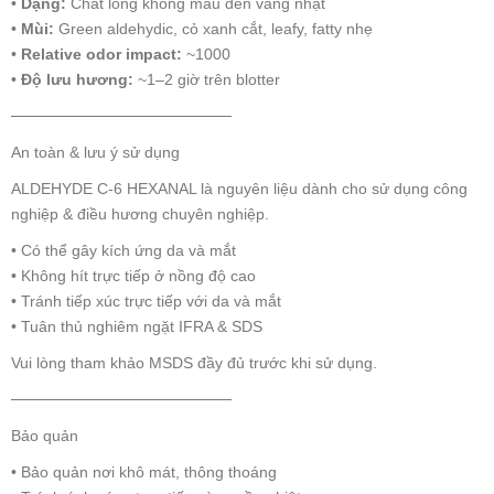
•
Dạng:
Chất lỏng không màu đến vàng nhạt
•
Mùi:
Green aldehydic, cỏ xanh cắt, leafy, fatty nhẹ
•
Relative odor impact:
~1000
•
Độ lưu hương:
~1–2 giờ trên blotter
────────────────────
An toàn & lưu ý sử dụng
ALDEHYDE C-6 HEXANAL là nguyên liệu dành cho sử dụng công
nghiệp & điều hương chuyên nghiệp.
• Có thể gây kích ứng da và mắt
• Không hít trực tiếp ở nồng độ cao
• Tránh tiếp xúc trực tiếp với da và mắt
• Tuân thủ nghiêm ngặt IFRA & SDS
Vui lòng tham khảo MSDS đầy đủ trước khi sử dụng.
────────────────────
Bảo quản
• Bảo quản nơi khô mát, thông thoáng