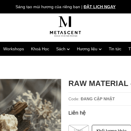
Sáng tạo mùi hương của riêng bạn
|
ĐẶT LỊCH NGAY
Workshops
Khoá Học
Sách
Hương liệu
Tin tức
T
RAW MATERIAL 
Code:
ĐANG CẬP NHẬT
Liên hệ
10ML
Khối lượng khác