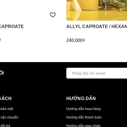
CAPROATE
ALLYL CAPROATE / HEXA
₫
240.000₫
ÔI
SÁCH
HƯỚNG DẪN
 bảo mật
Hướng dẫn mua hàng
 vận chuyển
Hướng dẫn thanh toán
đổi trả
Hướng dẫn giao nhận