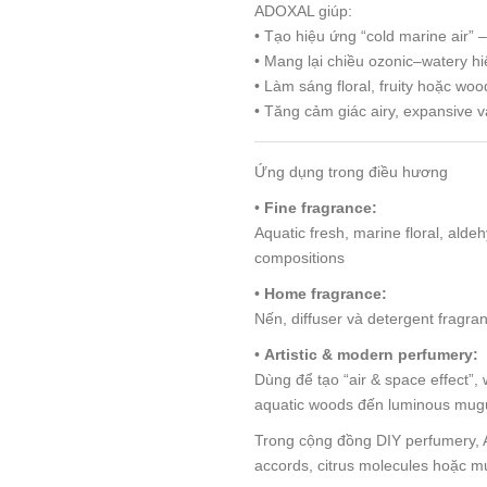
ADOXAL giúp:
• Tạo hiệu ứng “cold marine air” 
• Mang lại chiều ozonic–watery hi
• Làm sáng floral, fruity hoặc wo
• Tăng cảm giác airy, expansive 
Ứng dụng trong điều hương
•
Fine fragrance:
Aquatic fresh, marine floral, ald
compositions
•
Home fragrance:
Nến, diffuser và detergent fragra
•
Artistic & modern perfumery:
Dùng để tạo “air & space effect”, 
aquatic woods đến luminous mugue
Trong cộng đồng DIY perfumery,
accords, citrus molecules hoặc mu