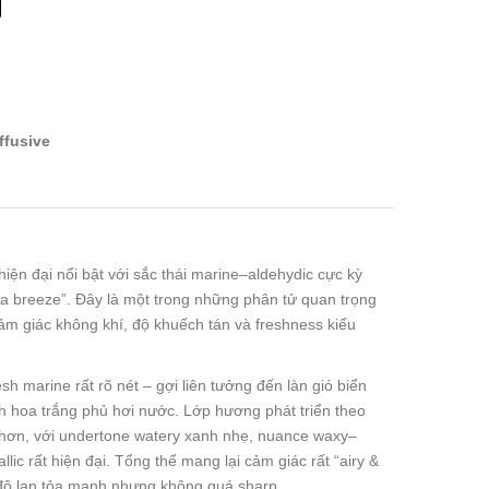
ffusive
iện đại nổi bật với sắc thái marine–aldehydic cực kỳ
ea breeze”. Đây là một trong những phân tử quan trọng
cảm giác không khí, độ khuếch tán và freshness kiểu
h marine rất rõ nét – gợi liên tưởng đến làn gió biển
nh hoa trắng phủ hơi nước. Lớp hương phát triển theo
hơn, với undertone watery xanh nhẹ, nuance waxy–
lic rất hiện đại. Tổng thể mang lại cảm giác rất “airy &
 độ lan tỏa mạnh nhưng không quá sharp.