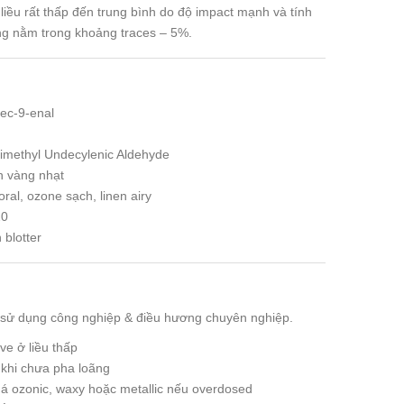
ều rất thấp đến trung bình do độ impact mạnh và tính
ờng nằm trong khoảng traces – 5%.
ec-9-enal
rimethyl Undecylenic Aldehyde
 vàng nhạt
ral, ozone sạch, linen airy
20
 blotter
 sử dụng công nghiệp & điều hương chuyên nghiệp.
ve ở liều thấp
 khi chưa pha loãng
uá ozonic, waxy hoặc metallic nếu overdosed