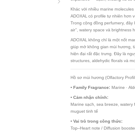
Khác với nhiều marine molecules 
ADOXAL có profile tự nhiên hơn vớ
Trong cộng đồng perfumery, đây l
air”, watery space và brightness 
ADOXAL không chỉ là một nốt mari
giúp mở không gian mùi hương, tă
hiện đại rất đặc trưng. Đây là ng
structures, aldehydic florals và 
Hồ sơ mùi hương (Olfactory Profil
•
Family Fragrance:
Marine · Ald
•
Cảm nhận chính:
Marine sạch, sea breeze, watery f
muguet tinh tế
•
Vai trò trong công thức:
Top–Heart note / Diffusion booste