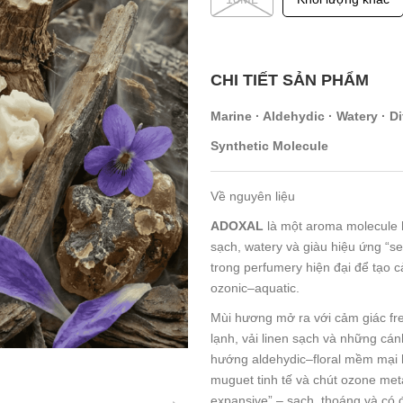
CHI TIẾT SẢN PHẨM
Marine · Aldehydic · Watery · Di
Synthetic Molecule
Về nguyên liệu
ADOXAL
là một aroma molecule h
sạch, watery và giàu hiệu ứng “s
trong perfumery hiện đại để tạo 
ozonic–aquatic.
Mùi hương mở ra với cảm giác fres
lạnh, vải linen sạch và những cá
hướng aldehydic–floral mềm mại 
muguet tinh tế và chút ozone metal
expansive” – sạch, thoáng và có