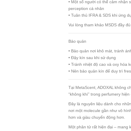
• Một số người có thể cảm nhận sắ
perception cá nhân
• Tuân thủ IFRA & SDS khi ứng d
Vui lòng tham khảo MSDS đầy đủ 
Bảo quản
• Bảo quản nơi khô mát, tránh ánh
• Đậy kín sau khi sử dụng
• Tránh nhiệt độ cao và oxy hóa k
• Nên bảo quản kín để duy trì fr
Tại MetaScent, ADOXAL không chỉ
“không khí” trong perfumery hiện 
Đây là nguyên liệu dành cho nhữ
nơi một molecule gần như vô hình
hơn và giàu chuyển động hơn.
Một phân tử rất hiện đại – mang 