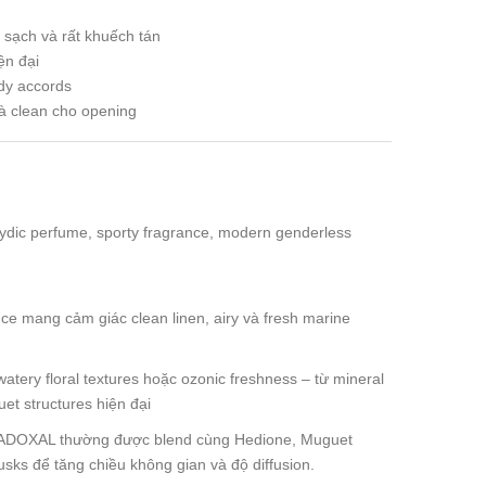
– sạch và rất khuếch tán
ện đại
ody accords
và clean cho opening
ehydic perfume, sporty fragrance, modern genderless
nce mang cảm giác clean linen, airy và fresh marine
watery floral textures hoặc ozonic freshness – từ mineral
t structures hiện đại
 ADOXAL thường được blend cùng Hedione, Muguet
sks để tăng chiều không gian và độ diffusion.