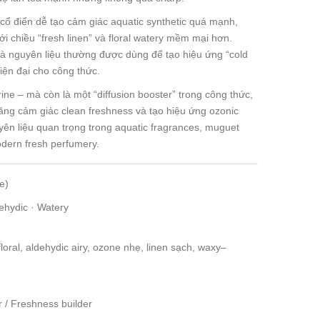
cổ điển dễ tạo cảm giác aquatic synthetic quá mạnh,
i chiều “fresh linen” và floral watery mềm mại hơn.
à nguyên liệu thường được dùng để tạo hiệu ứng “cold
hiện đại cho công thức.
ne – mà còn là một “diffusion booster” trong công thức,
ng cảm giác clean freshness và tạo hiệu ứng ozonic
uyên liệu quan trọng trong aquatic fragrances, muguet
modern fresh perfumery.
e)
ehydic · Watery
loral, aldehydic airy, ozone nhẹ, linen sạch, waxy–
r / Freshness builder