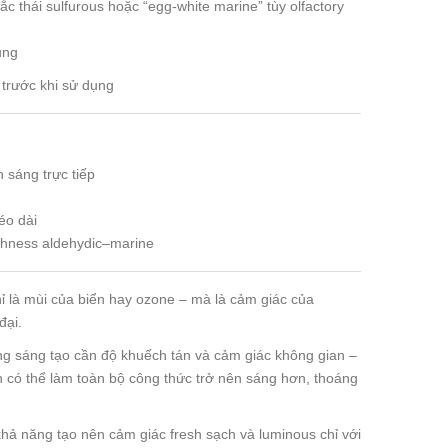
c thái sulfurous hoặc “egg-white marine” tùy olfactory
ụng
trước khi sử dụng
 sáng trực tiếp
éo dài
eshness aldehydic–marine
 là mùi của biển hay ozone – mà là cảm giác của
đại.
ng sáng tạo cần độ khuếch tán và cảm giác không gian –
 có thể làm toàn bộ công thức trở nên sáng hơn, thoáng
khả năng tạo nên cảm giác fresh sạch và luminous chỉ với