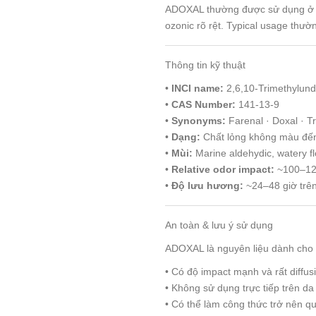
ADOXAL thường được sử dụng ở li
ozonic rõ rệt. Typical usage thư
Thông tin kỹ thuật
•
INCI name:
2,6,10-Trimethylund
•
CAS Number:
141-13-9
•
Synonyms:
Farenal · Doxal · T
•
Dạng:
Chất lỏng không màu đến
•
Mùi:
Marine aldehydic, watery flo
•
Relative odor impact:
~100–1
•
Độ lưu hương:
~24–48 giờ trên
An toàn & lưu ý sử dụng
ADOXAL là nguyên liệu dành cho
• Có độ impact mạnh và rất diffusi
• Không sử dụng trực tiếp trên da
• Có thể làm công thức trở nên q