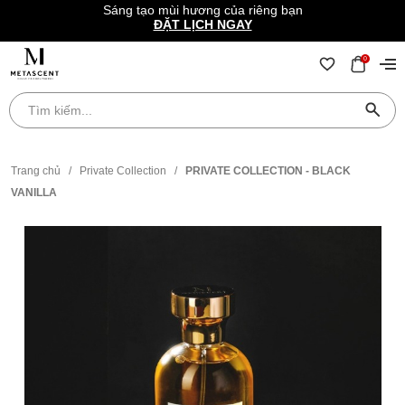
Sáng tạo mùi hương của riêng bạn
ĐẶT LỊCH NGAY
0
Trang chủ
/
Private Collection
/
PRIVATE COLLECTION - BLACK
VANILLA