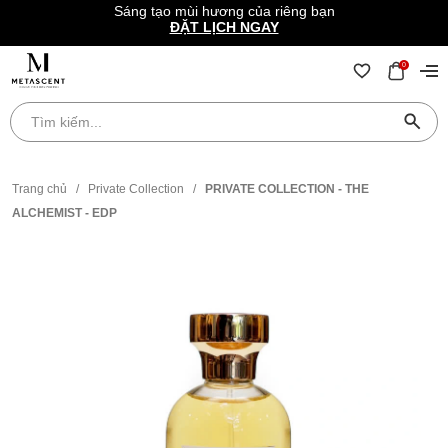
Sáng tạo mùi hương của riêng bạn
ĐẶT LỊCH NGAY
0
Trang chủ
/
Private Collection
/
PRIVATE COLLECTION - THE
ALCHEMIST - EDP