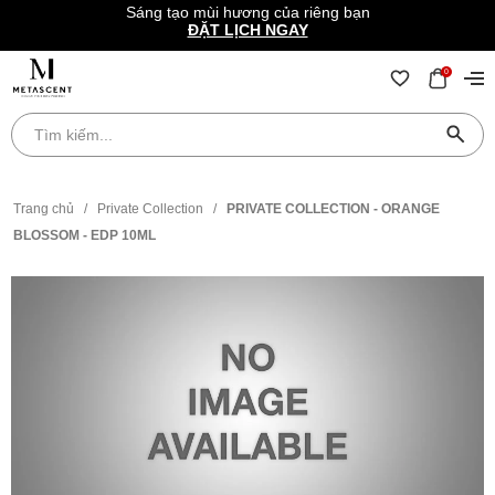
Sáng tạo mùi hương của riêng bạn
ĐẶT LỊCH NGAY
0
Trang chủ
/
Private Collection
/
PRIVATE COLLECTION - ORANGE
BLOSSOM - EDP 10ML