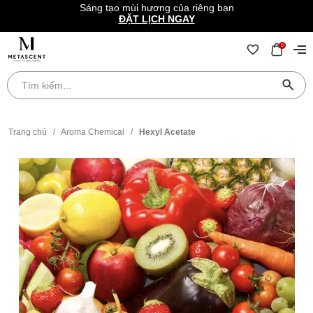
Sáng tạo mùi hương của riêng bạn
ĐẶT LỊCH NGAY
0
Trang chủ
/
Aroma Chemical
/
Hexyl Acetate