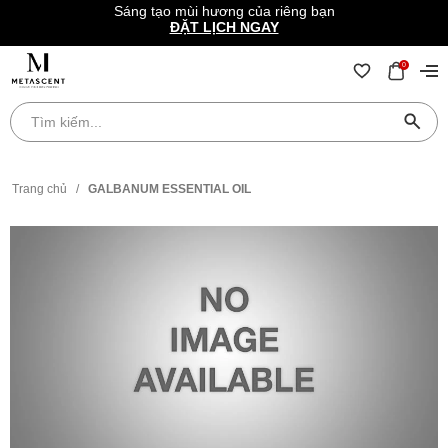
Sáng tạo mùi hương của riêng bạn
ĐẶT LỊCH NGAY
0
Trang chủ
/
GALBANUM ESSENTIAL OIL