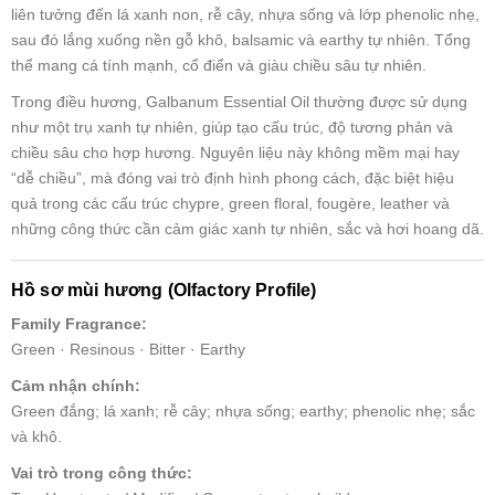
liên tưởng đến lá xanh non, rễ cây, nhựa sống và lớp phenolic nhẹ,
sau đó lắng xuống nền gỗ khô, balsamic và earthy tự nhiên. Tổng
thể mang cá tính mạnh, cổ điển và giàu chiều sâu tự nhiên.
Trong điều hương, Galbanum Essential Oil thường được sử dụng
như một trụ xanh tự nhiên, giúp tạo cấu trúc, độ tương phản và
chiều sâu cho hợp hương. Nguyên liệu này không mềm mại hay
“dễ chiều”, mà đóng vai trò định hình phong cách, đặc biệt hiệu
quả trong các cấu trúc chypre, green floral, fougère, leather và
những công thức cần cảm giác xanh tự nhiên, sắc và hơi hoang dã.
Hồ sơ mùi hương (Olfactory Profile)
Family Fragrance:
Green · Resinous · Bitter · Earthy
Cảm nhận chính:
Green đắng; lá xanh; rễ cây; nhựa sống; earthy; phenolic nhẹ; sắc
và khô.
Vai trò trong công thức: