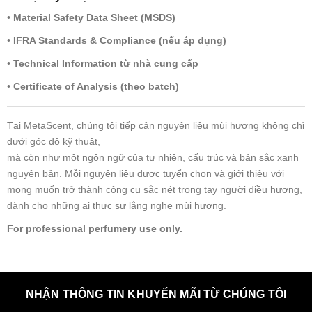
•
Material Safety Data Sheet (MSDS)
•
IFRA Standards & Compliance (nếu áp dụng)
•
Technical Information từ nhà cung cấp
•
Certificate of Analysis (theo batch)
Tại MetaScent, chúng tôi tiếp cận nguyên liệu mùi hương không chỉ
dưới góc độ kỹ thuật,
mà còn như một ngôn ngữ của tự nhiên, cấu trúc và bản sắc xanh
nguyên bản. Mỗi nguyên liệu được tuyển chọn và giới thiệu với
mong muốn trở thành công cụ sắc nét trong tay người điều hương,
dành cho những ai thực sự lắng nghe mùi hương.
For professional perfumery use only.
NHẬN THÔNG TIN KHUYẾN MÃI TỪ CHÚNG TÔI