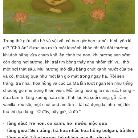
Trong thế giới bộn bề và vội vã, có bao giờ bạn tự hỏi: bình yên là
gì? "Chữ An" được tạo ra từ một khoảnh khắc rất đỗi đời thường –
khi ánh nắng vừa chạm khẽ lên cành tre non, khi hương sen sớm
còn đọng hơi sương, khi trái tim bỗng thấy nhẹ nhõm chỉ vì... thở
một hơi thật sâu. Mùi hương mở đầu bằng chút xanh mướt của tre
và cỏ, thoảng qua như một làn gió mát trong ngày hạ. Rồi sen
trắng, trà nhài, hoa hồng và cúc La Mã lần lượt ngân lên như tiếng
chuông gõ nhẹ trong thiền viện. Mỗi tầng hương là một nấc thang –
đưa tâm trí lặng xuống, sâu dần, tĩnh lại. Và cuối cùng, gỗ trầm,
vanilla, rêu sồi, một chút oud âm ấm... tất cả đọng lại như một lời
thủ thỉ dịu dàng: "Ở đây, bây giờ, là đủ."
- Tầng đầu: Tre non, cỏ xanh, hơi nước, mộc quả
- Tầng giữa: Sen trắng, trà hoa nhài, hoa hồng bulgari, trà đen
- Tầng cuối: Trầm hương, hổ phách, vanilla, rêu sồi