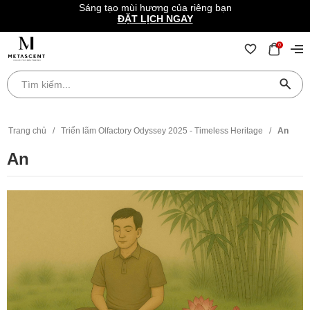
Sáng tạo mùi hương của riêng bạn
ĐẶT LỊCH NGAY
0
Trang chủ
/
Triển lãm Olfactory Odyssey 2025 - Timeless Heritage
/
An
An