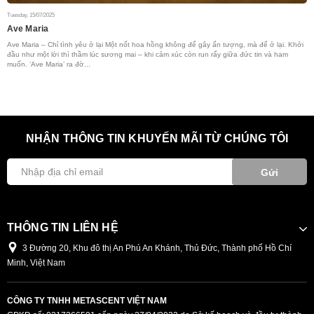
Tuesday, 15/07/2025
Su
Ave Maria
O
g
Ave Maria – Chỉ tình yêu ở lại Một nốt hoa hồng không để gây ấn tượng, mà để ở lại. Khởi
đầu như một lời thì thầm lúc sương mai – khi cảm xúc còn run rẩy giữa đức tin và ham
Tr
muốn. ‘Ave Maria’ ra đờ...
ni
sắ
NHẬN THÔNG TIN KHUYẾN MÃI TỪ CHÚNG TÔI
Gửi
THÔNG TIN LIÊN HỆ
3 Đường 20, Khu đô thị An Phú An Khánh, Thủ Đức, Thành phố Hồ Chí
Minh, Việt Nam
CÔNG TY TNHH METASCENT VIỆT NAM