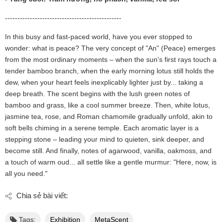
-----------------------------------------------
In this busy and fast-paced world, have you ever stopped to
wonder: what is peace? The very concept of "An" (Peace) emerges
from the most ordinary moments – when the sun's first rays touch a
tender bamboo branch, when the early morning lotus still holds the
dew, when your heart feels inexplicably lighter just by... taking a
deep breath. The scent begins with the lush green notes of
bamboo and grass, like a cool summer breeze. Then, white lotus,
jasmine tea, rose, and Roman chamomile gradually unfold, akin to
soft bells chiming in a serene temple. Each aromatic layer is a
stepping stone – leading your mind to quieten, sink deeper, and
become still. And finally, notes of agarwood, vanilla, oakmoss, and
a touch of warm oud... all settle like a gentle murmur: "Here, now, is
all you need."
Chia sẻ bài viết:
Tags:
Exhibition
MetaScent