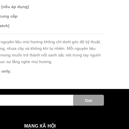
 (nếu áp dụng)
 cung cấp
atch)
n nguyên liệu mùi hương không chỉ dưới góc độ kỹ thuật,
g, nhựa cây và không khí tự nhiên. Mỗi nguyên liệu
i mong muốn trở thành nốt xanh sắc nét trong tay người
hực sự lắng nghe mùi hương.
 only.
Gửi
MẠNG XÃ HỘI