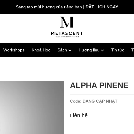
Sáng tạo mùi hương của riêng bạn
|
ĐẶT LỊCH NGAY
Workshops
Khoá Học
Sách
Hương liệu
Tin tức
T
ALPHA PINENE
Code:
ĐANG CẬP NHẬT
Liên hệ