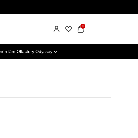
0
riển lãm Olfactory Odyssey