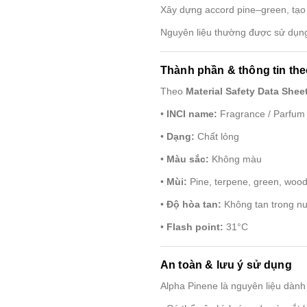
Xây dựng accord pine–green, tạo
Nguyên liệu thường được sử dụng 
Thành phần & thông tin t
Theo
Material Safety Data Shee
•
INCI name:
Fragrance / Parfum
•
Dạng:
Chất lỏng
•
Màu sắc:
Không màu
•
Mùi:
Pine, terpene, green, woody,
•
Độ hòa tan:
Không tan trong nư
•
Flash point:
31°C
An toàn & lưu ý sử dụng
Alpha Pinene là nguyên liệu dàn