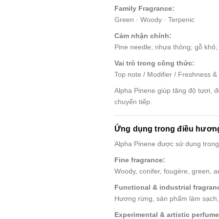
Family Fragrance:
Green · Woody · Terpenic
Cảm nhận chính:
Pine needle; nhựa thông; gỗ khô; 
Vai trò trong công thức:
Top note / Modifier / Freshness &
Alpha Pinene giúp tăng độ tươi, 
chuyển tiếp.
Ứng dụng trong điều hươn
Alpha Pinene được sử dụng trong 
Fine fragrance:
Woody, conifer, fougère, green, 
Functional & industrial fragran
Hương rừng, sản phẩm làm sạch, 
Experimental & artistic perfume