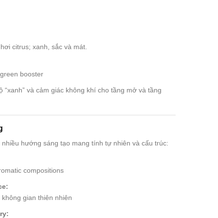
hơi citrus; xanh, sắc và mát.
 green booster
độ “xanh” và cảm giác không khí cho tầng mở và tầng
g
nhiều hướng sáng tạo mang tính tự nhiên và cấu trúc:
aromatic compositions
ce:
không gian thiên nhiên
ry: