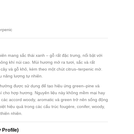
erpenic
iên mang sắc thái xanh – gỗ rất đặc trưng, nổi bật với
ông khí núi cao. Mùi hương mở ra tươi, sắc và rất
 cây và gỗ khô, kèm theo một chút citrus–terpenic mờ.
àu năng lượng tự nhiên.
thường được sử dụng để tạo hiệu ứng green–pine và
khí cho hợp hương. Nguyên liệu này không mềm mại hay
p các accord woody, aromatic và green trở nên sống động
iệt hiệu quả trong các cấu trúc fougère, conifer, woody,
thiên nhiên.
Profile)