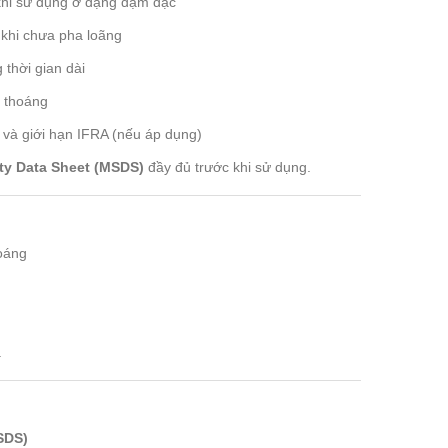
 khi sử dụng ở dạng đậm đặc
 khi chưa pha loãng
 thời gian dài
g thoáng
n và giới hạn IFRA (nếu áp dụng)
ety Data Sheet (MSDS)
đầy đủ trước khi sử dụng.
hoáng
a
SDS)