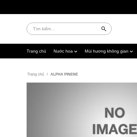
Trang chủ
Nước hoa
Mùi hương không gian
Trang chủ
/
ALPHA PINENE