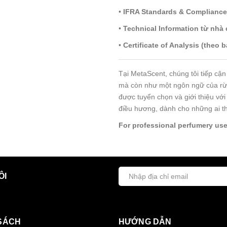
•
IFRA Standards & Compliance
•
Technical Information từ nhà
•
Certificate of Analysis (theo b
Tại MetaScent, chúng tôi tiếp cậ
mà còn như một ngôn ngữ của rừn
được tuyển chọn và giới thiệu vớ
điều hương, dành cho những ai t
For professional perfumery use
ÔI
SÁCH
HƯỚNG DẪN