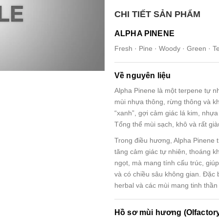
CHI TIẾT SẢN PHẨM
ALPHA PINENE
Fresh · Pine · Woody · Green · T
Về nguyên liệu
Alpha Pinene là một terpene tự nh
mùi nhựa thông, rừng thông và kh
“xanh”, gợi cảm giác lá kim, nhựa
Tổng thể mùi sạch, khô và rất gi
Trong điều hương, Alpha Pinene 
tăng cảm giác tự nhiên, thoáng 
ngọt, mà mang tính cấu trúc, giú
và có chiều sâu không gian. Đặc b
herbal và các mùi mang tinh thần 
Hồ sơ mùi hương (Olfactory 