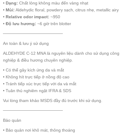
•
Dạng:
Chất lỏng không màu đến vàng nhạt
•
Mùi:
Aldehydic floral, powdery sạch, citrus nhẹ, metallic airy
•
Relative odor impact:
~950
•
Độ lưu hương:
~6 giờ trên blotter
────────────────────
An toàn & lưu ý sử dụng
ALDEHYDE C-12 MNA là nguyên liệu dành cho sử dụng công
nghiệp & điều hương chuyên nghiệp.
• Có thể gây kích ứng da và mắt
• Không hít trực tiếp ở nồng độ cao
• Tránh tiếp xúc trực tiếp với da và mắt
• Tuân thủ nghiêm ngặt IFRA & SDS
Vui lòng tham khảo MSDS đầy đủ trước khi sử dụng.
────────────────────
Bảo quản
• Bảo quản nơi khô mát, thông thoáng