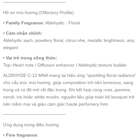
────────────────────
Hồ sơ mùi hương (Olfactory Profile)
•
Family Fragrance:
Aldehydic · Floral
•
Cảm nhận chính:
Aldehydic sạch, powdery floral, citrus nhẹ, metallic brightness, airy,
elegant
•
Vai trò trong công thức:
Top–Heart note / Diffusion enhancer / Aldehydic texture builder
ALDEHYDE C-12 MNA mang lại hiệu ứng “sparkling floral radiance”
cho cấu trúc mùi hương, giúp composition trở nên luminous, sang
trọng và có độ mở rất đặc trưng. Khi kết hợp cùng rose, jasmine,
neroli, iris hoặc white musks, nguyên liệu giúp toàn bộ bouquet trở
nên mềm mại và giàu cảm giác haute perfumery hơn.
────────────────────
Ứng dụng trong điều hương
•
Fine fragrance: