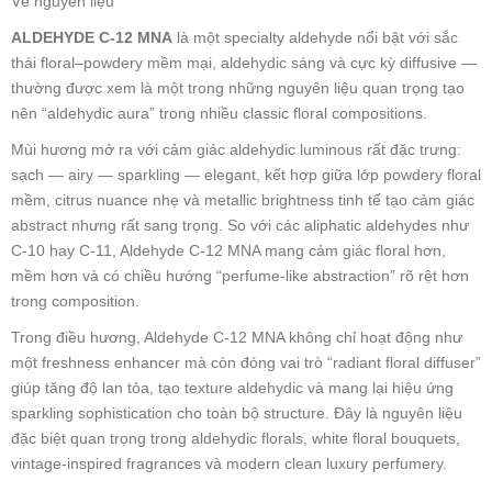
Về nguyên liệu
ALDEHYDE C-12 MNA
là một specialty aldehyde nổi bật với sắc
thái floral–powdery mềm mại, aldehydic sáng và cực kỳ diffusive —
thường được xem là một trong những nguyên liệu quan trọng tạo
nên “aldehydic aura” trong nhiều classic floral compositions.
Mùi hương mở ra với cảm giác aldehydic luminous rất đặc trưng:
sạch — airy — sparkling — elegant, kết hợp giữa lớp powdery floral
mềm, citrus nuance nhẹ và metallic brightness tinh tế tạo cảm giác
abstract nhưng rất sang trọng. So với các aliphatic aldehydes như
C-10 hay C-11, Aldehyde C-12 MNA mang cảm giác floral hơn,
mềm hơn và có chiều hướng “perfume-like abstraction” rõ rệt hơn
trong composition.
Trong điều hương, Aldehyde C-12 MNA không chỉ hoạt động như
một freshness enhancer mà còn đóng vai trò “radiant floral diffuser”
giúp tăng độ lan tỏa, tạo texture aldehydic và mang lại hiệu ứng
sparkling sophistication cho toàn bộ structure. Đây là nguyên liệu
đặc biệt quan trọng trong aldehydic florals, white floral bouquets,
vintage-inspired fragrances và modern clean luxury perfumery.