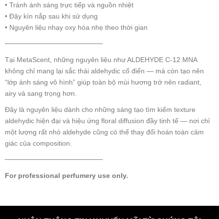
• Tránh ánh sáng trực tiếp và nguồn nhiệt
• Đậy kín nắp sau khi sử dụng
• Nguyên liệu nhạy oxy hóa nhẹ theo thời gian
────────────────────
Tại MetaScent, những nguyên liệu như ALDEHYDE C-12 MNA
không chỉ mang lại sắc thái aldehydic cổ điển — mà còn tạo nên
“lớp ánh sáng vô hình” giúp toàn bộ mùi hương trở nên radiant,
airy và sang trọng hơn.
Đây là nguyên liệu dành cho những sáng tạo tìm kiếm texture
aldehydic hiện đại và hiệu ứng floral diffusion đầy tinh tế — nơi chỉ
một lượng rất nhỏ aldehyde cũng có thể thay đổi hoàn toàn cảm
giác của composition.
────────────────────
For professional perfumery use only.