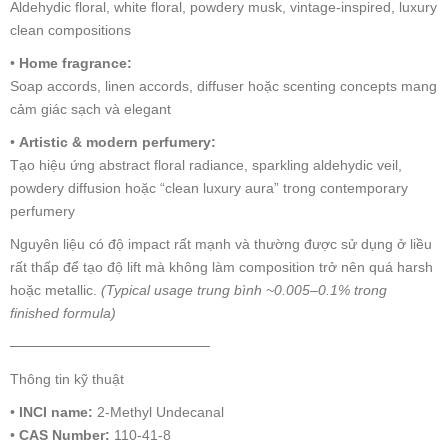
Aldehydic floral, white floral, powdery musk, vintage-inspired, luxury
clean compositions
•
Home fragrance:
Soap accords, linen accords, diffuser hoặc scenting concepts mang
cảm giác sạch và elegant
•
Artistic & modern perfumery:
Tạo hiệu ứng abstract floral radiance, sparkling aldehydic veil,
powdery diffusion hoặc “clean luxury aura” trong contemporary
perfumery
Nguyên liệu có độ impact rất mạnh và thường được sử dụng ở liều
rất thấp để tạo độ lift mà không làm composition trở nên quá harsh
hoặc metallic.
(Typical usage trung bình ~0.005–0.1% trong
finished formula)
────────────────────
Thông tin kỹ thuật
•
INCI name:
2-Methyl Undecanal
•
CAS Number:
110-41-8