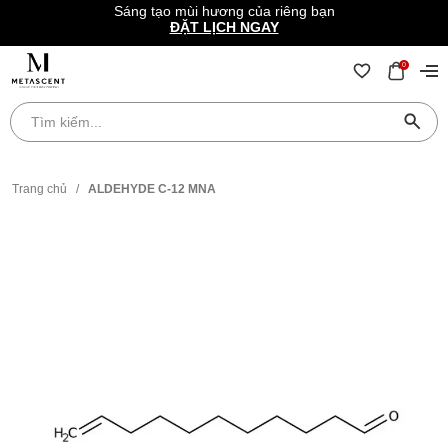
Sáng tạo mùi hương của riêng bạn
ĐẶT LỊCH NGAY
0
Trang chủ
/
ALDEHYDE C-12 MNA