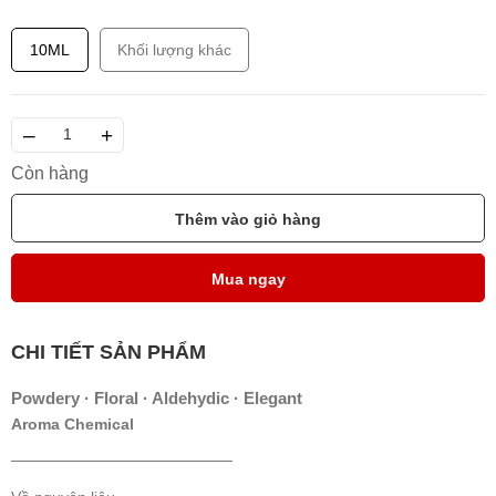
10ML
Khối lượng khác
–
+
Còn hàng
Thêm vào giỏ hàng
Mua ngay
CHI TIẾT SẢN PHẨM
Powdery · Floral · Aldehydic · Elegant
Aroma Chemical
────────────────────