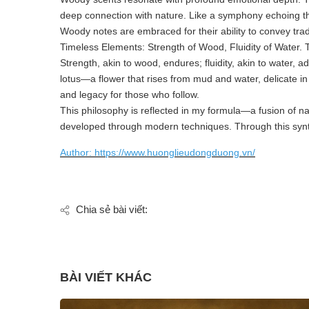
deep connection with nature. Like a symphony echoing th
Woody notes are embraced for their ability to convey tra
Timeless Elements: Strength of Wood, Fluidity of Water. 
Strength, akin to wood, endures; fluidity, akin to wate
lotus—a flower that rises from mud and water, delicate in 
and legacy for those who follow.
This philosophy is reflected in my formula—a fusion of n
developed through modern techniques. Through this synt
Author: https://www.huonglieudongduong.vn/
Chia sẻ bài viết:
BÀI VIẾT KHÁC