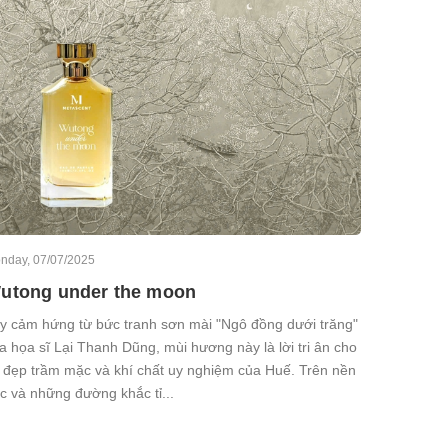
nday, 07/07/2025
utong under the moon
y cảm hứng từ bức tranh sơn mài "Ngô đồng dưới trăng"
a họa sĩ Lại Thanh Dũng, mùi hương này là lời tri ân cho
 đẹp trầm mặc và khí chất uy nghiệm của Huế. Trên nền
Sunday, 06/
c và những đường khắc tỉ...
Lịch tr
thuật m