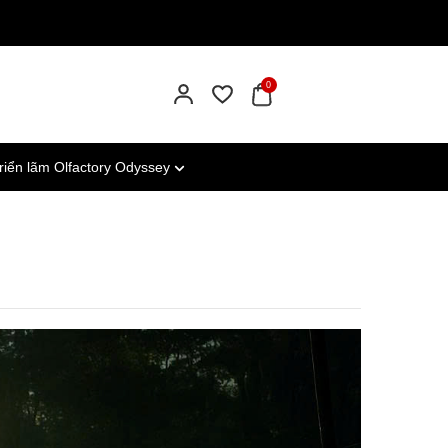
0
riển lãm Olfactory Odyssey