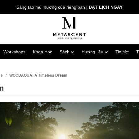
Sáng tạo mùi hương của riêng bạn
|
ĐẶT LỊCH NGAY
Workshops
Khoá Học
Sách
Hương liệu
Tin tức
T
ge
/
WOODAQUA: A Timeless Dream
m