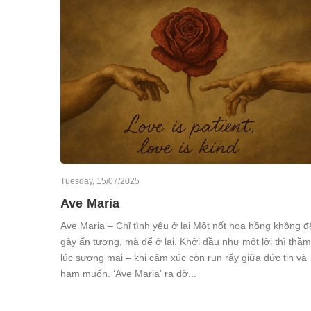
Tuesday, 15/07/2025
Ave Maria
Ave Maria – Chỉ tình yêu ở lại Một nốt hoa hồng không đ
gây ấn tượng, mà để ở lại. Khởi đầu như một lời thì thầm
lúc sương mai – khi cảm xúc còn run rẩy giữa đức tin và
ham muốn. ‘Ave Maria’ ra đờ...