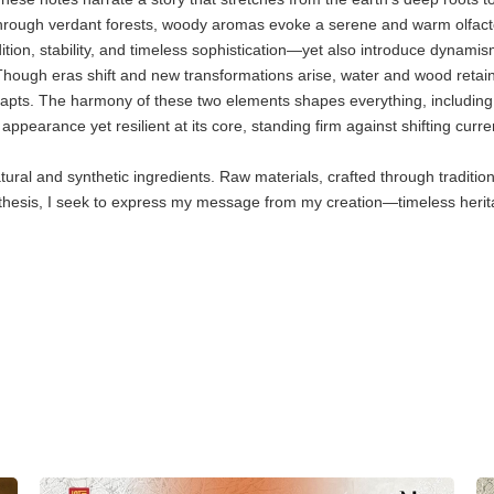
rough verdant forests, woody aromas evoke a serene and warm olfactory
dition, stability, and timeless sophistication—yet also introduce dyna
Though eras shift and new transformations arise, water and wood retain
r, adapts. The harmony of these two elements shapes everything, includ
appearance yet resilient at its core, standing firm against shifting cu
atural and synthetic ingredients. Raw materials, crafted through tradi
hesis, I seek to express my message from my creation—timeless herit