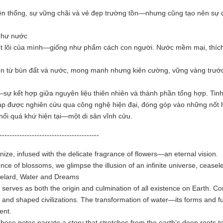
uyền thống, sự vững chãi và vẻ đẹp trường tồn—nhưng cũng tạo nên sự đ
 như nước
ị cốt lõi của mình—giống như phẩm cách con người. Nước mềm mại, thích
 từ bùn đất và nước, mong manh nhưng kiên cường, vững vàng trước mọ
kết hợp giữa nguyên liệu thiên nhiên và thành phần tổng hợp. Tinh d
ạp được nghiên cứu qua công nghệ hiện đại, đóng góp vào những nốt h
nối quá khứ hiện tại—một di sản vĩnh cửu.
----------------------------------------
infused with the delicate fragrance of flowers—an eternal vision.
e of blossoms, we glimpse the illusion of an infinite universe, ceasele
helard, Water and Dreams
 serves as both the origin and culmination of all existence on Earth. Con
and shaped civilizations. The transformation of water—its forms and f
ment.
e notes narrate a story that stretches from the earth’s deep roots to t