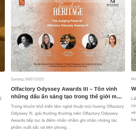
Mo
Sunday, 06/07/2025
W
Olfactory Odyssey Awards III – Tôn vinh
những dấu ấn sáng tạo trong thế giới mùi
Lấ
ể
hương
củ
Trong khuôn khổ triển lãm nghệ thuật mùi hương Olfactory
vẻ
Odyssey III, giải thưởng thường niên Olfactory Odyssey
bạ
Awards tiếp tục là điểm nhấn nhằm ghi nhận những tác
phẩm xuất sắc và tiên phong...