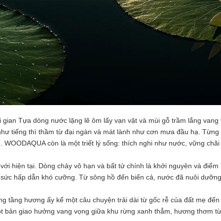
ian Tựa dòng nước lặng lẽ ôm lấy vạn vật và mùi gỗ trầm lắng vang 
như tiếng thì thầm từ đại ngàn và mát lành như cơn mưa đầu hạ. Từng g
. WOODAQUA còn là một triết lý sống: thích nghi như nước, vững chãi
i hiện tại. Dòng chảy vô hạn và bất tử chính là khởi nguyên và điểm 
sức hấp dẫn khó cưỡng. Từ sông hồ đến biển cả, nước đã nuôi dưỡng 
 tầng hương ấy kể một câu chuyện trải dài từ gốc rễ của đất mẹ đến b
một bản giao hưởng vang vọng giữa khu rừng xanh thẳm, hương thơm từ