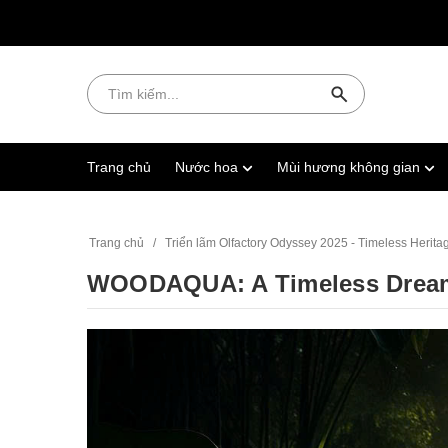
Trang chủ
Nước hoa
Mùi hương không gian
Trang chủ
/
Triển lãm Olfactory Odyssey 2025 - Timeless Herita
WOODAQUA: A Timeless Drea