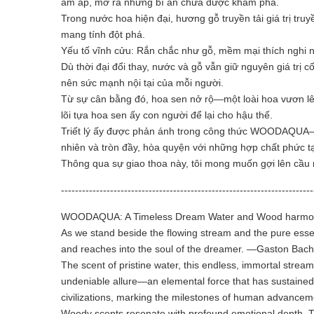
ấm áp, mở ra những bí ẩn chưa được khám phá.
Trong nước hoa hiện đại, hương gỗ truyền tải giá trị tr
mang tính đột phá.
Yếu tố vĩnh cửu: Rắn chắc như gỗ, mềm mại thích nghi
Dù thời đại đổi thay, nước và gỗ vẫn giữ nguyên giá tr
nên sức mạnh nội tại của mỗi người.
Từ sự cân bằng đó, hoa sen nở rộ—một loài hoa vươn lên
lõi tựa hoa sen ấy con người để lại cho hậu thế.
Triết lý ấy được phản ánh trong công thức WOODAQUA—sự 
nhiên và tròn đầy, hòa quyện với những hợp chất phức t
Thông qua sự giao thoa này, tôi mong muốn gợi lên cầu 
------------------------------------------------------------------------
WOODAQUA: A Timeless Dream Water and Wood harmonize, 
As we stand beside the flowing stream and the pure essenc
and reaches into the soul of the dreamer. —Gaston Bac
The scent of pristine water, this endless, immortal stream
undeniable allure—an elemental force that has sustained 
civilizations, marking the milestones of human advance
Woody scents resonate with profound emotional depth. Thes